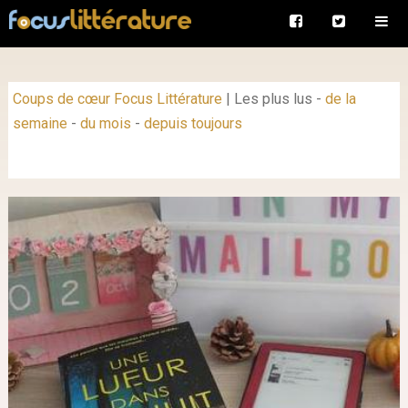
Coups de cœur Focus Littérature
|
Les plus lus
-
de la
semaine
-
du mois
-
depuis toujours