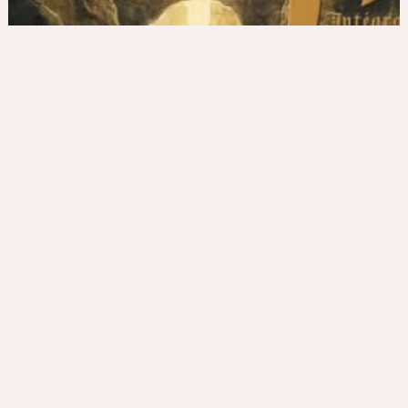
Le Secret de Ji, tome 2 - Le Serment orphelin
Sélection Focus Littérature