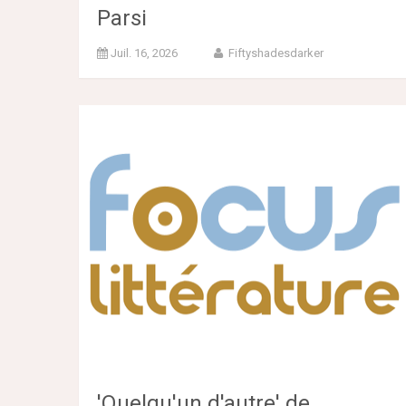
Parsi
Juil. 16, 2026
Fiftyshadesdarker
'Quelqu'un d'autre' de