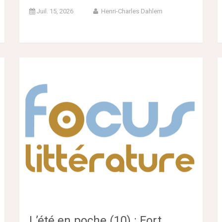
Juil. 15, 2026
Henri-Charles Dahlem
L’été en poche (10) : Fort