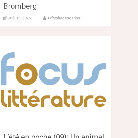
Bromberg
Juil. 15, 2026
Fiftyshadesdarker
L’été en poche (09): Un animal