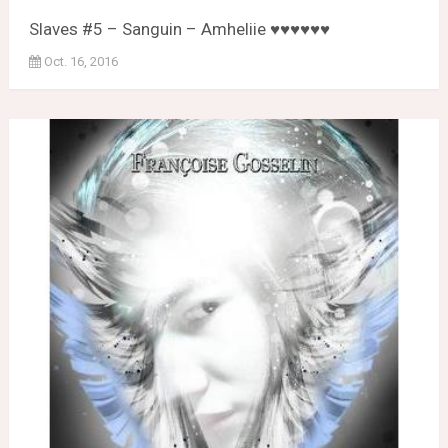
Slaves #5 – Sanguin – Amheliie ♥♥♥♥♥♥
Oct. 16, 2016