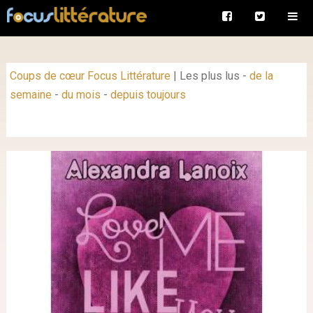
Coups de cœur Focus Littérature
|
Les plus lus
-
de la
semaine
-
du mois
-
depuis toujours