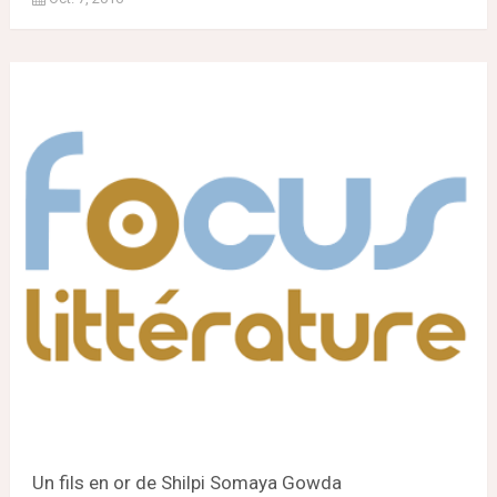
Un fils en or de Shilpi Somaya Gowda