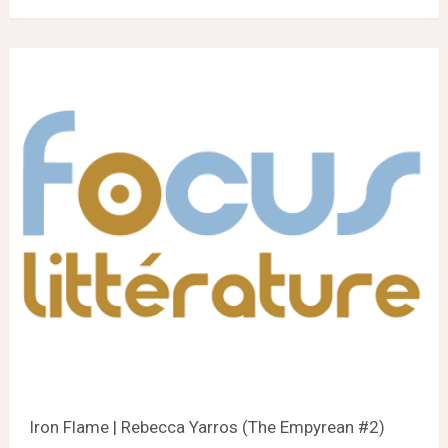
Iron Flame | Rebecca Yarros (The Empyrean #2)