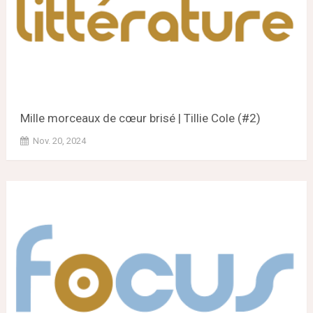
Mille morceaux de cœur brisé | Tillie Cole (#2)
Nov. 20, 2024