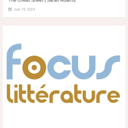
The Cheat Sheet | Sarah Adams
Juin 19, 2024