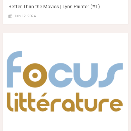
Better Than the Movies | Lynn Painter (#1)
Juin 12, 2024