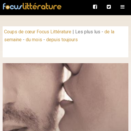
Coups de cœur Focus Littérature
|
Les plus lus
-
de la
semaine
-
du mois
-
depuis toujours