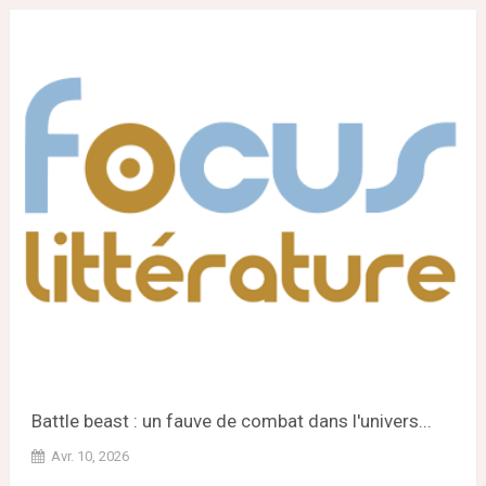
Battle beast : un fauve de combat dans l'univers...
Avr. 10, 2026