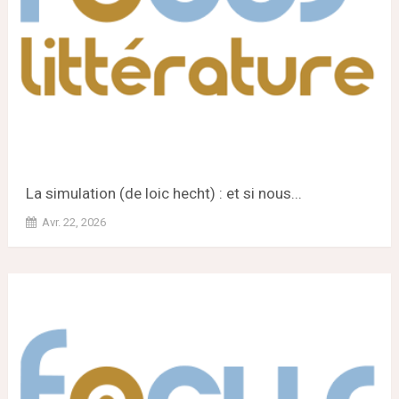
La simulation (de loic hecht) : et si nous...
Avr. 22, 2026