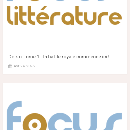
Dc k.o. tome 1 : la battle royale commence ici !
Avr. 24, 2026