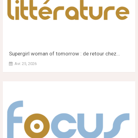
Supergirl woman of tomorrow : de retour chez...
Avr. 25, 2026