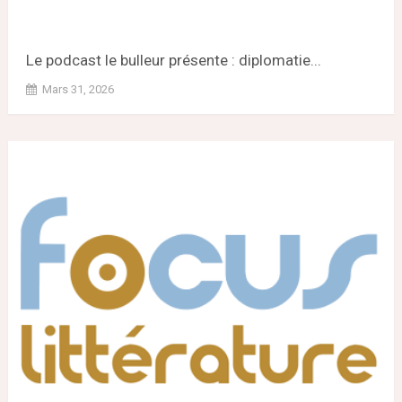
Le podcast le bulleur présente : diplomatie...
Mars 31, 2026