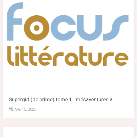
Supergirl (dc prime) tome 1 : mésaventures à...
Avr. 15, 2026