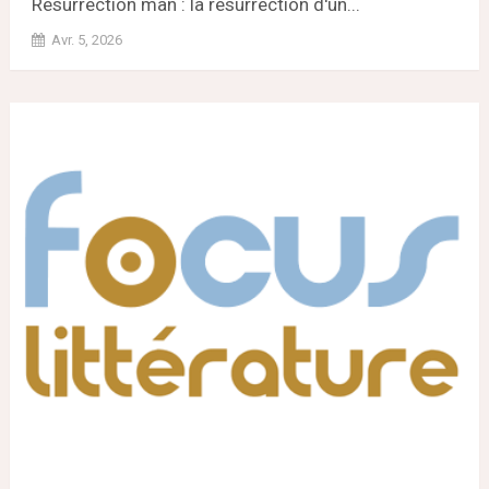
Resurrection man : la résurrection d'un...
Avr. 5, 2026