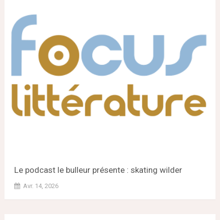
Le podcast le bulleur présente : skating wilder
Avr. 14, 2026