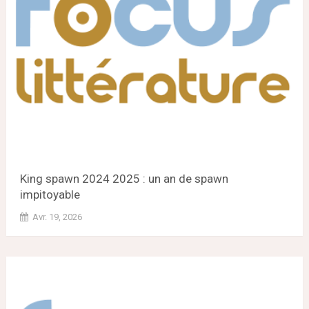
King spawn 2024 2025 : un an de spawn
impitoyable
Avr. 19, 2026