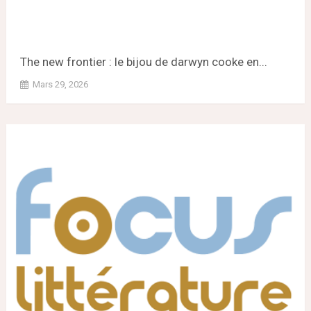
The new frontier : le bijou de darwyn cooke en...
Mars 29, 2026