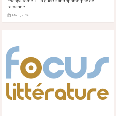
Escape tome 1 : la guerre antropomorphe de
remende...
Mai 5, 2026