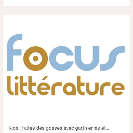
Kids : faites des gosses avec garth ennis et...