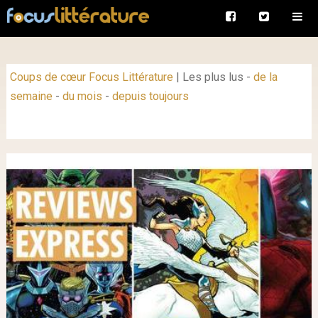
Coups de cœur Focus Littérature
|
Les plus lus
-
de la
semaine
-
du mois
-
depuis toujours