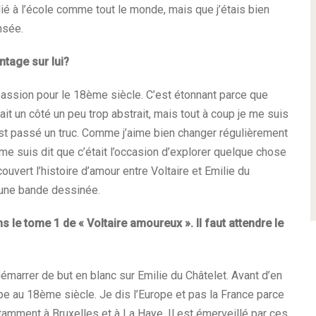
ié à l’école comme tout le monde, mais que j’étais bien
nsée.
tage sur lui?
 passion pour le 18ème siècle. C’est étonnant parce que
avait un côté un peu trop abstrait, mais tout à coup je me suis
’est passé un truc. Comme j’aime bien changer régulièrement
 suis dit que c’était l’occasion d’explorer quelque chose
couvert l’histoire d’amour entre Voltaire et Emilie du
r une bande dessinée.
s le tome 1 de « Voltaire amoureux ». Il faut attendre le
démarrer de but en blanc sur Emilie du Châtelet. Avant d’en
rope au 18ème siècle. Je dis l’Europe et pas la France parce
tamment à Bruxelles et à La Haye. Il est émerveillé par ces