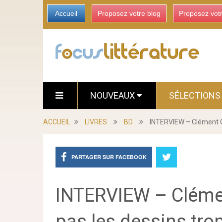
Accueil
Proposez votre blog
Proposez vot
NOUVEAUX
SÉLECTION
ACCUEIL
LIVRES
BD
INTERVIEW – Clément Ou
PARTAGER SUR FACEBOOK
INTERVIEW – Clémen
pas les dessins trop