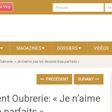
re Vlog
S
MAGAZINES
DOSSIERS
VIDÉOS
brerie: « Je n’aime pas les dessins trop parfaits »
PRÉCÉDENT
SUIVANT
t Oubrerie: « Je n’aime
 parfaits »