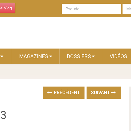
re Vlog
S
MAGAZINES
DOSSIERS
VIDÉOS
PRÉCÉDENT
SUIVANT
#3