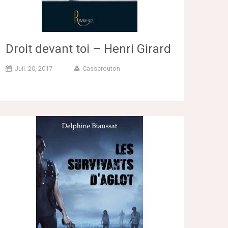
Droit devant toi – Henri Girard
Juil. 20, 2017
Casscrouton