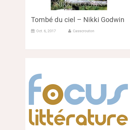
Tombé du ciel – Nikki Godwin
Oct. 6, 2017
Casscrouton