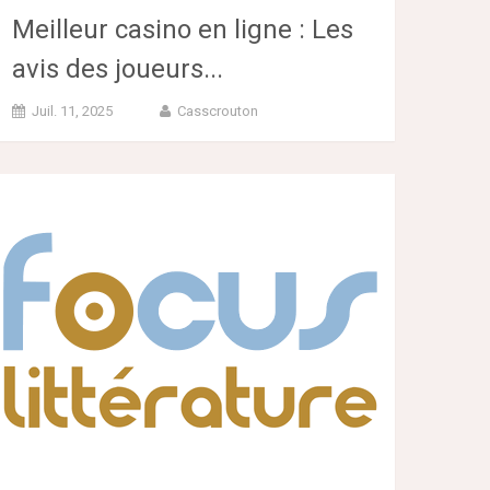
Meilleur casino en ligne : Les
avis des joueurs...
Juil. 11, 2025
Casscrouton