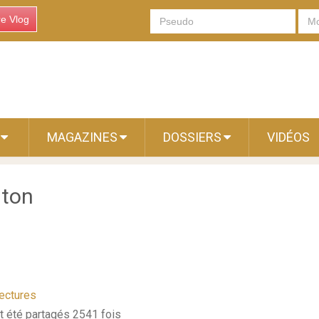
re Vlog
S
MAGAZINES
DOSSIERS
VIDÉOS
uton
ectures
t été partagés 2541 fois