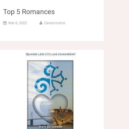
Top 5 Romances
Mai 6, 2022
Casscrouton