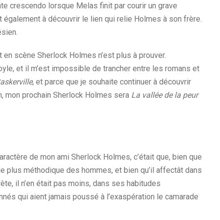
te crescendo lorsque Melas finit par courir un grave
également à découvrir le lien qui relie Holmes à son frère.
ésien.
t en scène Sherlock Holmes n’est plus à prouver.
le, et il m’est impossible de trancher entre les romans et
askerville
, et parce que je souhaite continuer à découvrir
ion, mon prochain Sherlock Holmes sera
La vallée de la peur
aractère de mon ami Sherlock Holmes, c’était que, bien que
t le plus méthodique des hommes, et bien qu’il affectât dans
te, il n’en était pas moins, dans ses habitudes
nés qui aient jamais poussé à l’exaspération le camarade