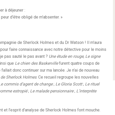
r à déjeuner :
peur d’être obligé de m’absenter. »
compagnie de Sherlock Holmes et du Dr Watson ! Il m’aura
ne pour faire connaissance avec notre détective pour le moins
i-je pas sauté le pas avant ?
Une étude en rouge
,
Le signe
insi que
Le chien des Baskerville
furent quatre coups de
 fallait donc continuer sur ma lancée. Je n’ai de nouveau
 de Sherlock Holmes
. Ce recueil regroupe les nouvelles
Le commis d’agent de change
;
Le Gloria Scott
;
Le rituel
homme estropié
;
Le malade pensionnaire
;
L’interprète
.
lent et l’esprit d’analyse de Sherlock Holmes font mouche.