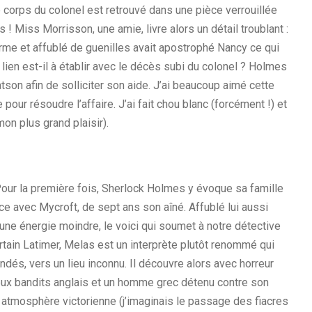
le corps du colonel est retrouvé dans une pièce verrouillée
 ! Miss Morrisson, une amie, livre alors un détail troublant :
orme et affublé de guenilles avait apostrophé Nancy ce qui
ien est-il à établir avec le décès subi du colonel ? Holmes
son afin de solliciter son aide. J’ai beaucoup aimé cette
pour résoudre l’affaire. J’ai fait chou blanc (forcément !) et
on plus grand plaisir).
 Pour la première fois, Sherlock Holmes y évoque sa famille
e avec Mycroft, de sept ans son aîné. Affublé lui aussi
’une énergie moindre, le voici qui soumet à notre détective
rtain Latimer, Melas est un interprète plutôt renommé qui
ndés, vers un lieu inconnu. Il découvre alors avec horreur
deux bandits anglais et un homme grec détenu contre son
n atmosphère victorienne (j’imaginais le passage des fiacres