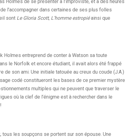
s Holmes de se présenter à l’improviste, et à des heures
 de l’accompagner dans certaines de ses plus folles
eil sont
Le Gloria Scott
,
L’homme estropié
ainsi que
ock Holmes entreprend de conter à Watson sa toute
ns le Norfolk et encore étudiant, il avait alors été frappé
re de son ami. Une initiale tatouée au creux du coude (J.A.)
essage codé constitueront les bases de ce premier mystère
uestionnements multiples qui ne peuvent que traverser le
rigues où la clef de l’énigme est à rechercher dans le
!
t, tous les soupçons se portent sur son épouse. Une