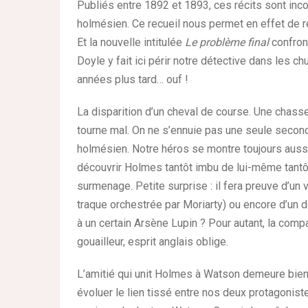
Publiés entre 1892 et 1893, ces récits sont incon
holmésien. Ce recueil nous permet en effet de re
Et la nouvelle intitulée
Le problème final
confron
Doyle y fait ici périr notre détective dans les 
années plus tard… ouf !
La disparition d’un cheval de course. Une chass
tourne mal. On ne s’ennuie pas une seule secon
holmésien. Notre héros se montre toujours aussi 
découvrir Holmes tantôt imbu de lui-même tantôt t
surmenage. Petite surprise : il fera preuve d’un 
traque orchestrée par Moriarty) ou encore d’un d
à un certain Arsène Lupin ? Pour autant, la com
gouailleur, esprit anglais oblige.
L’amitié qui unit Holmes à Watson demeure bien s
évoluer le lien tissé entre nos deux protagonist