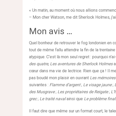
« Un matin, au moment où nous allions commence
– Mon cher Watson, me dit Sherlock Holmes, j’ai 
Mon avis …
Quel bonheur de retrouver le fog londonien en 
tout de même fallu attendre la fin de la trentai
atypique. C’est là mon seul regret : pourquoi n’a
des quatre
,
Les aventures de Sherlock Holmes
a
cœur dans ma vie de lectrice. Rien que ça ! Il me
pas boudé mon plaisir en ouvrant
Les mémoires
suivantes :
Flamme d’argent
;
Le visage jaune
;
des Musgrave
;
Les propriétaires de Reigate
;
L’
grec
;
Le traité naval
ainsi que
Le problème final
Il faut dire que même sur un format court, le ta