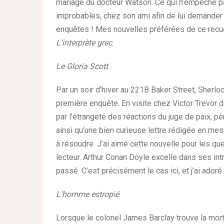
mariage du docteur Watson. Ce qui n’empêche pa
improbables, chez son ami afin de lui demander
enquêtes ! Mes nouvelles préférées de ce recu
L’interprète grec
.
Le Gloria Scott
Par un soir d’hiver au 221B Baker Street, Sherl
première enquête. En visite chez Victor Trevor da
par l’étrangeté des réactions du juge de paix, pè
ainsi qu’une bien curieuse lettre rédigée en m
à résoudre. J’ai aimé cette nouvelle pour les q
lecteur. Arthur Conan Doyle excelle dans ses int
passé. C’est précisément le cas ici, et j’ai adoré 
L’homme estropié
Lorsque le colonel James Barclay trouve la mor