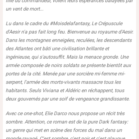
fille du commandeur, voient leurs espérances balayées par
un vent de mort...
Lu dans le cadre du #Moisdelafantasy, Le Crépuscule
d'Aesir n'a pas fait long feu. Bienvenue au royaume d'Aesir.
Dans les montagnes enneigées, reculées, les descendants
des Atlantes ont bâti une civilisation brillante et
ingénieuse, qui s'autosuffit. Mais la menace gronde. Une
armée composée de noirs soldats se présente bientôt aux
portes de la cité. Menée par une sorcière mi-femme mi-
serpent, l'armée des morts-vivants massacre tous les
habitants. Seuls Viviana et Aldéric en réchappent, tous
deux gouvernés par une soif de vengeance grandissante.
Avec ce one-shot, Elie Darco nous propose un récit très
sombre. Attention, ce roman est de la pure Dark fantasy:
un genre qui met en scène des forces du mal dans un
monde ravagé. C'est sombre, c'est noir et c'est glauque.