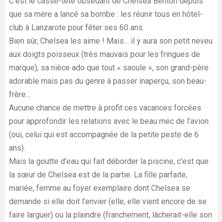
C’est le casse-tête obsédant de Chelsea Benton depuis
que sa mère a lancé sa bombe : les réunir tous en hôtel-
club à Lanzarote pour fêter ses 60 ans.
Bien sûr, Chelsea les aime ! Mais… il y aura son petit neveu
aux doigts poisseux (très mauvais pour les fringues de
marque), sa nièce ado que tout « saoule », son grand-père
adorable mais pas du genre à passer inaperçu, son beau-
frère…
Aucune chance de mettre à profit ces vacances forcées
pour approfondir les relations avec le beau mec de l’avion
(oui, celui qui est accompagnée de la petite peste de 6
ans).
Mais la goutte d’eau qui fait déborder la piscine, c’est que
la sœur de Chelsea est de la partie. La fille parfaite,
mariée, femme au foyer exemplaire dont Chelsea se
demande si elle doit l’envier (elle, elle vient encore de se
faire larguer) ou la plaindre (franchement, lâcherait-elle son