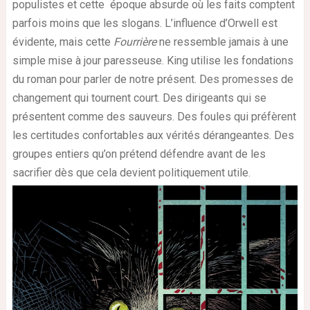
populistes et cette époque absurde où les faits comptent
parfois moins que les slogans. L’influence d’Orwell est
évidente, mais cette
Fourrière
ne ressemble jamais à une
simple mise à jour paresseuse. King utilise les fondations
du roman pour parler de notre présent. Des promesses de
changement qui tournent court. Des dirigeants qui se
présentent comme des sauveurs. Des foules qui préfèrent
les certitudes confortables aux vérités dérangeantes. Des
groupes entiers qu’on prétend défendre avant de les
sacrifier dès que cela devient politiquement utile.