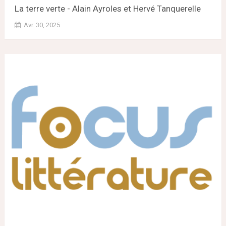
La terre verte - Alain Ayroles et Hervé Tanquerelle
Avr. 30, 2025