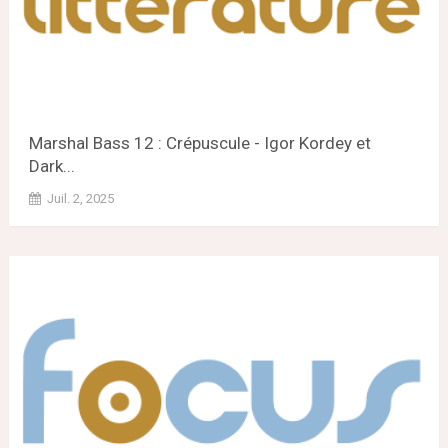
Marshal Bass 12 : Crépuscule - Igor Kordey et
Dark...
Juil. 2, 2025