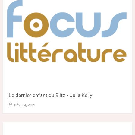
Le dernier enfant du Blitz - Julia Kelly
Fév. 14, 2025