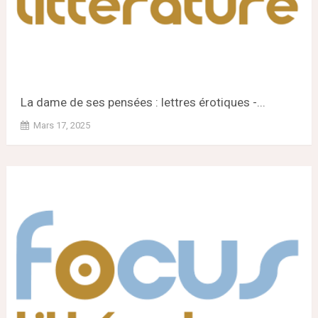
La dame de ses pensées : lettres érotiques -...
Mars 17, 2025