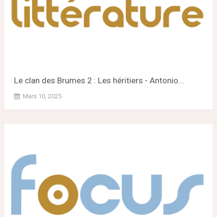
Le clan des Brumes 2 : Les héritiers - Antonio...
Mars 10, 2025