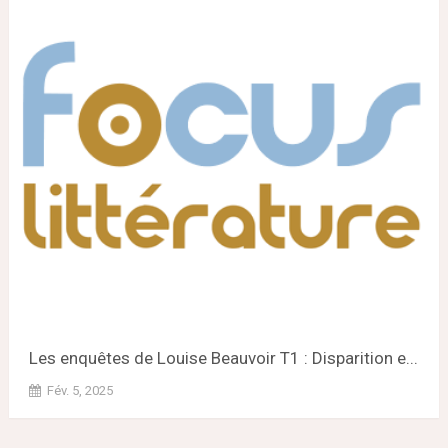
Les enquêtes de Louise Beauvoir T1 : Disparition e...
Fév. 5, 2025