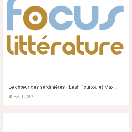
Le chœur des sardinières - Léah Touitou et Max...
Fév. 19, 2025