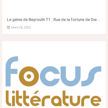
Le génie de Beyrouth T1 : Rue de la fortune de Die...
Mars 26, 2025