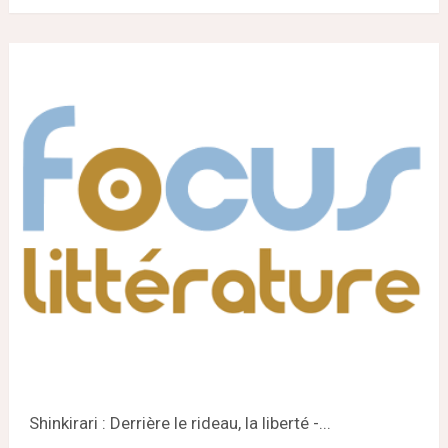
Shinkirari : Derrière le rideau, la liberté -...