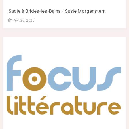
Sadie à Brides-les-Bains - Susie Morgenstern
Avr. 28, 2025