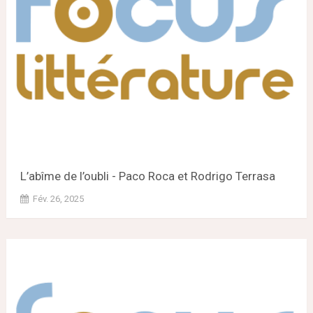
L’abîme de l’oubli - Paco Roca et Rodrigo Terrasa
Fév. 26, 2025