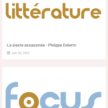
La sieste assassinée - Philippe Delerm
Juin 30, 2025