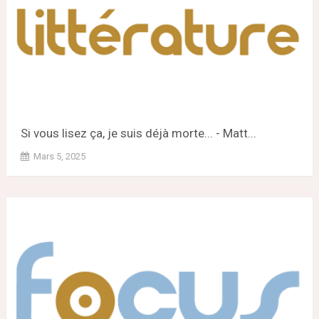
Si vous lisez ça, je suis déjà morte... - Matt...
Mars 5, 2025