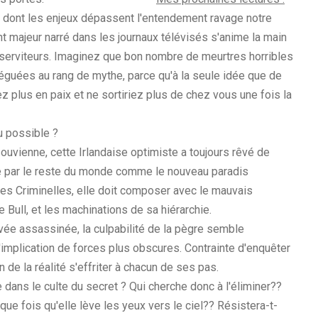
e dont les enjeux dépassent l'entendement ravage notre
majeur narré dans les journaux télévisés s'anime la main
s serviteurs. Imaginez que bon nombre de meurtres horribles
léguées au rang de mythe, parce qu'à la seule idée que de
z plus en paix et ne sortiriez plus de chez vous une fois la
u possible ?
souvienne, cette Irlandaise optimiste a toujours rêvé de
e par le reste du monde comme le nouveau paradis
s Criminelles, elle doit composer avec le mauvais
 Bull, et les machinations de sa hiérarchie.
vée assassinée, la culpabilité de la pègre semble
'implication de forces plus obscures. Contrainte d'enquêter
 de la réalité s'effriter à chacun de ses pas.
 dans le culte du secret ? Qui cherche donc à l'éliminer??
ue fois qu'elle lève les yeux vers le ciel?? Résistera-t-