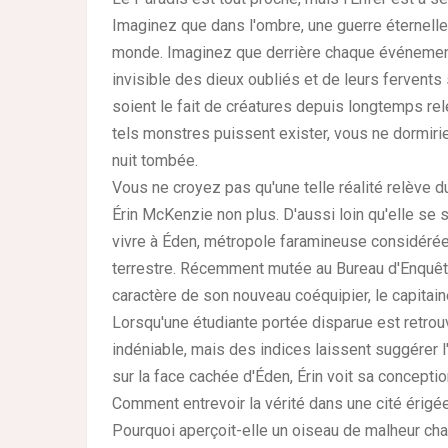
Imaginez que dans l'ombre, une guerre éternell
monde. Imaginez que derrière chaque événement 
invisible des dieux oubliés et de leurs fervent
soient le fait de créatures depuis longtemps re
tels monstres puissent exister, vous ne dormirie
nuit tombée.
Vous ne croyez pas qu'une telle réalité relève d
Érin McKenzie non plus. D'aussi loin qu'elle se 
vivre à Éden, métropole faramineuse considéré
terrestre. Récemment mutée au Bureau d'Enquête
caractère de son nouveau coéquipier, le capitaine
Lorsqu'une étudiante portée disparue est retrou
indéniable, mais des indices laissent suggérer l
sur la face cachée d'Éden, Érin voit sa conception
Comment entrevoir la vérité dans une cité érigée
Pourquoi aperçoit-elle un oiseau de malheur chaq