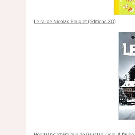
Le cri de Nicolas Beuglet (éditions XO)
Hôpital psychiatrique de Gaustad, Oslo. À l'aube d