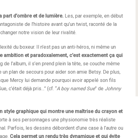
 sa part d’ombre et de lumière.
Les, par exemple, en début
agoniste de l’histoire avant qu’un twist, raconté de la
anger notre vision de leur rivalité.
xité du boxeur. Il n’est pas un anti-héros, ni même un
elle ambition et paradoxalement, c’est exactement ça qui
ng de l’album, il s’en prend plein la tête, se couche même
e un plan de secours pour aider son amie Betsy. De plus,
rsque Mercy lui demande pourquoi avoir appelé son fils
, c’était déjà pris…” (cf. “
A boy named Sue
” de
Johnny
un style graphique qui montre une maîtrise du crayon et
rte à ses personnages une physionomie très réaliste
al. Parfois, les dessins débordent d’une case à l’autre ou
page.
Cela permet un rendu très dynamique et qui évite