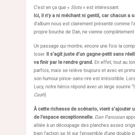
C’est en ça que «
Slots
» est intéressant.
Ici, il n’y a ni méchant ni gentil, car chacun a
d’album nous est clairement présenté comme l’ant
propre bouche de Dan, ne vienne complètement ch
Un passage qui montre, encore une fois la comple
loser.
Il s’agit juste d’un gagne-petit sans ré
va finir par le rendre grand.
En effet, tout au lo
parfois, mais se relève toujours et avec en prim
son humour pince-sans-rire est irrésistible. Lo
Lucy, notre héros répond avec un large sourire “Sue
Cash
)
À cette richesse de scénario, vient s’ajouter 
de l’espace exceptionnelle.
Dan Panosian
appo
alliée à un découpage des planches assez origin
bien l’action se lit sur l’ensemble d’une double 