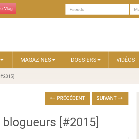
re Vlog
S
MAGAZINES
DOSSIERS
VIDÉOS
 [#2015]
PRÉCÉDENT
SUIVANT
s blogueurs [#2015]