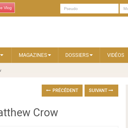
re Vlog
S
MAGAZINES
DOSSIERS
VIDÉOS
w
PRÉCÉDENT
SUIVANT
atthew Crow