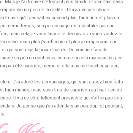
. Mais je l’ai trouvé nettement plus timide et incertain dans
approche un peu de la réalité. Il lui arrive une chose
ai trouvé qu’il passait au second plan, l’auteur met plus en
 en même temps, son personnage est obnubiler par une
fois, mais cela, je vous laisse le découvrir si vous voulez le
accroché, mais plus j’y réfléchis et plus je m’aperçois que
 et qui sont déjà là pour d’autres. De voir une famille
 laisse un peu un goût amer, comme si cela manquait un peu
 n’ai pas été surprise, même si elle a su me toucher un peu,
ecture. J’ai adoré les personnages, qui sont assez bien faits
st bien menée, mais sans trop de surprises au final, rien de
utre. Il y a ce côté tellement prévisible qui n’offre pas ses
ndais. Je pense que j’en attendais un peu trop, et pourtant,
te.