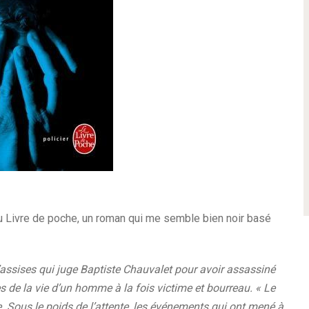
 du Livre de poche, un roman qui me semble bien noir basé
’assises qui juge Baptiste Chauvalet pour avoir assassiné
 de la vie d’un homme à la fois victime et bourreau. « Le
e. Sous le poids de l’attente, les événements qui ont mené à