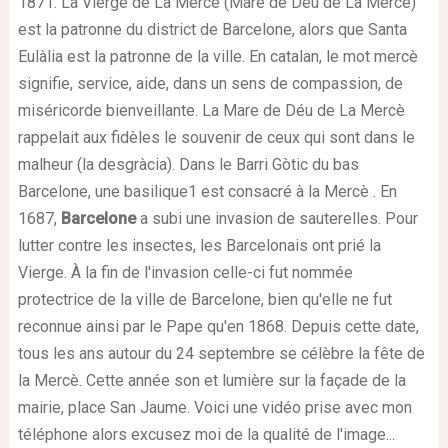
1871.
La Vierge de La Mercè (Mare de Déu de La Mercè)
est la patronne du district de Barcelone, alors que Santa
Eulàlia est la patronne de la ville.
En catalan, le mot mercè
signifie, service, aide, dans un sens de compassion, de
miséricorde bienveillante. La Mare de Déu de La Mercè
rappelait aux fidèles le souvenir de ceux qui sont dans le
malheur (la desgràcia). Dans le Barri Gòtic du bas
Barcelone, une basilique1 est consacré à la Mercè .
En
1687,
Barcelone
a subi une invasion de sauterelles. Pour
lutter contre les insectes, les Barcelonais ont prié la
Vierge. À la fin de l'invasion celle-ci fut nommée
protectrice de la ville de Barcelone, bien qu'elle ne fut
reconnue ainsi par le Pape qu'en 1868. Depuis cette date,
tous les ans autour du 24 septembre se célèbre la fête de
la Mercè.
Cette année son et lumière sur la façade de la
mairie, place San Jaume.
Voici une vidéo prise avec mon
téléphone alors excusez moi de la
qualité
de l'image...