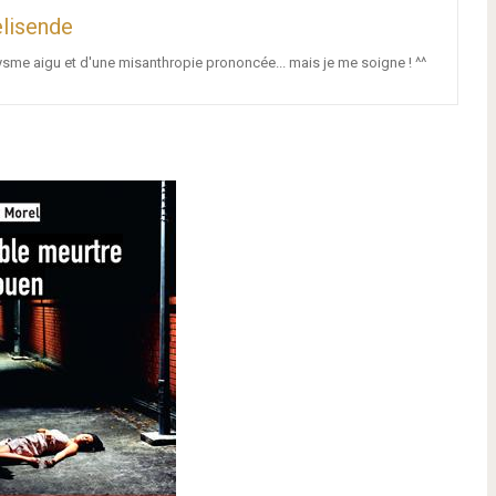
lisende
ysme aigu et d'une misanthropie prononcée... mais je me soigne ! ^^