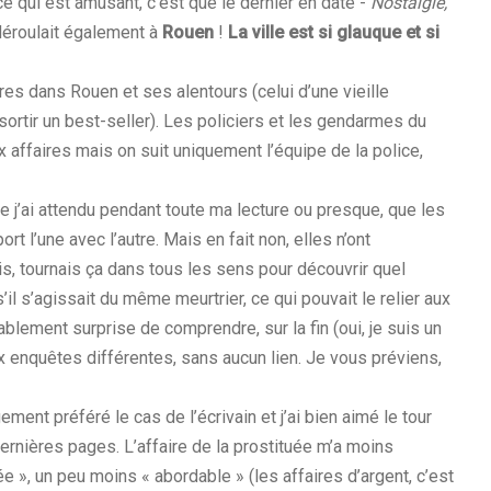
t ce qui est amusant, c’est que le dernier en date -
Nostalgie,
déroulait également à
Rouen
!
La ville est si glauque et si
s dans Rouen et ses alentours (celui d’une vieille
 sortir un best-seller). Les policiers et les gendarmes du
 affaires mais on suit uniquement l’équipe de la police,
e j’ai attendu pendant toute ma lecture ou presque, que les
rt l’une avec l’autre. Mais en fait non, elles n’ont
is, tournais ça dans tous les sens pour découvrir quel
’il s’agissait du même meurtrier, ce qui pouvait le relier aux
blement surprise de comprendre, sur la fin (oui, je suis un
ux enquêtes différentes, sans aucun lien. Je vous préviens,
ement préféré le cas de l’écrivain et j’ai bien aimé le tour
dernières pages. L’affaire de la prostituée m’a moins
e », un peu moins « abordable » (les affaires d’argent, c’est