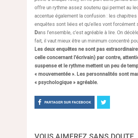
offre un rythme assez soutenu qui permet au lec
accentue également la confusion : les chapitres 
enquêtes sont liées et qu’elles vont forcément s
D
ans l’ensemble, c’est agréable à lire. On décèle 
fait, il vaut mieux être un minimum concentré pou
L
es deux enquêtes ne sont pas extraordinair
celle concernant l’écrivain) par contre, attenti
suspense et le rythme mettent un peu de temps
« mouvementée ». Les personnalités sont mar
« psychologique » agréable.
PARTAGER SUR FACEBOOK
VOUS AIMEREZ SANS DOUTE