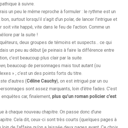
athique à suivre.
’aurais un peu le même reproche à formuler : le rythme est un
n, surtout lorsqu’il s’agit d’un polar, de lancer l’intrigue et
r soit vite happé, vite dans le feu de l’action. Comme un
liore par la suite !
enquêteurs, deux groupes de témoins et suspects… ce qui
ais un peu au début (je peinais à faire la différence entre
ion, c’est beaucoup plus clair par la suite.
uen
, beaucoup de personnages mais tout autant (ou
xes » ; c’est un des points forts du titre.
este d’autres (
Céline Cauchy
), on est intrigué par un ou
ersonnages sont assez marquants, loin d’être fades. C’est
 enquêtes car, finalement,
plus qu’un roman policier c’est
 vue à chaque nouveau chapitre. On passe donc d’une
pitre. Cela dit, ceux-ci sont très courts (quelques pages à
 loin de l’affaire qu’on a laissée deux pages avant. Ce choix