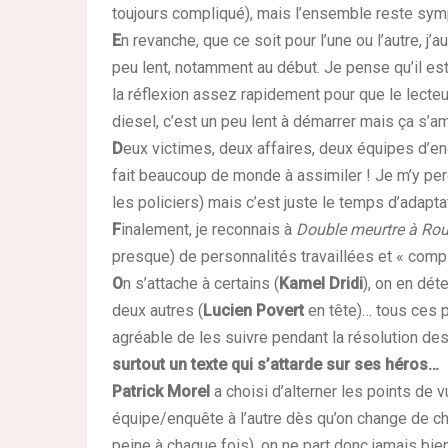
toujours compliqué), mais l’ensemble reste symp
E
n revanche, que ce soit pour l’une ou l’autre, j
peu lent, notamment au début. Je pense qu’il est bo
la réflexion assez rapidement pour que le lecteu
diesel, c’est un peu lent à démarrer mais ça s’amé
D
eux victimes, deux affaires, deux équipes d’
fait beaucoup de monde à assimiler ! Je m’y perd
les policiers) mais c’est juste le temps d’adaptat
F
inalement, je reconnais à
Double meurtre à Ro
presque) de personnalités travaillées et « comple
O
n s’attache à certains (
Kamel Dridi
), on en dét
deux autres (
Lucien Povert
en tête)… tous ces p
agréable de les suivre pendant la résolution des
surtout un texte qui s’attarde sur ses héros…
P
atrick Morel
a choisi d’alterner les points de
équipe/enquête à l’autre dès qu’on change de cha
peine à chaque fois), on ne part donc jamais bien