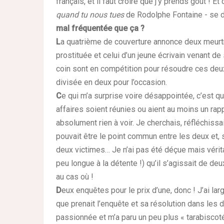
français, et il faut croire que j’y prends goût ! E
quand tu nous tues
de Rodolphe Fontaine
- se 
mal fréquentée que ça ?
L
a quatrième de couverture annonce deux meurtre
prostituée et celui d’un jeune écrivain venant de
coin sont en compétition pour résoudre ces deux
divisée en deux pour l’occasion.
C
e qui m’a surprise voire désappointée, c’est qu
affaires soient réunies ou aient au moins un rappo
absolument rien à voir. Je cherchais, réfléchissa
pouvait être le point commun entre les deux et, s
deux victimes… Je n’ai pas été déçue mais vérita
peu longue à la détente !) qu’il s’agissait de de
au cas où !
D
eux enquêtes pour le prix d’une, donc ! J’ai larg
que prenait l’enquête et sa résolution dans les 
passionnée et m’a paru un peu plus « tarabiscoté