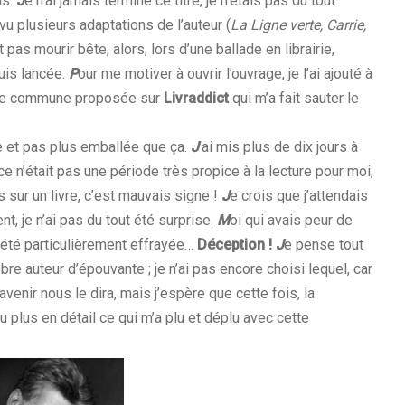
is.
J
e n’ai jamais terminé ce titre, je n’étais pas du tout
 vu plusieurs adaptations de l’auteur (
La Ligne verte, Carrie,
it pas mourir bête, alors, lors d’une ballade en librairie,
uis lancée.
P
our me motiver à ouvrir l’ouvrage, je l’ai ajouté à
ture commune proposée sur
Livraddict
qui m’a fait sauter le
çue et pas plus emballée que ça.
J
’ai mis plus de dix jours à
 ce n’était pas une période très propice à la lecture pour moi,
 sur un livre, c’est mauvais signe !
J
e crois que j’attendais
ent, je n’ai pas du tout été surprise.
M
oi qui avais peur de
as été particulièrement effrayée…
Déception !
J
e pense tout
bre auteur d’épouvante ; je n’ai pas encore choisi lequel, car
’avenir nous le dira, mais j’espère que cette fois, la
u plus en détail ce qui m’a plu et déplu avec cette