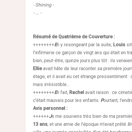
- Shining -
- ... -
Résumé de Quatrième de Couverture
:
++++++++
E
n y resongeant par la suite,
Louis
si
l'infirmerie ce garçon de vingt ans qui était en tr
bien, peut-être, quinze jours plus tôt : ils vena
Ellie
avait hâte de leur raconter sa première jou
étage, et il avait eu cet étrange pressentiment 
mais irrésistible...
++++++++
E
n fait,
Rachel
avait raison : ce cimet
c'était mauvais pour les enfants.
P
ourtant, l'endro
Avis personnel
:
++++++
J
e me souviens très bien de ma premiè
13 ans
, et une amie de l’époque m’avait prêté
B