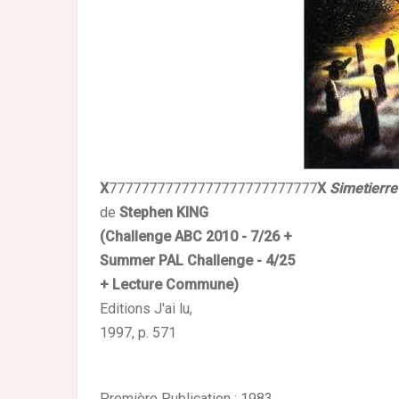
X
77777777777777777777777777
X
Simetierre
de
Stephen KING
(Challenge ABC 2010 - 7/26 +
Summer
PAL
Challenge - 4/25
+ Lecture Commune)
Editions J'ai lu,
1997
, p.
571
Première Publication
:
1983