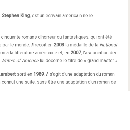
e
Stephen King
, est un écrivain américain né le
e cinquante romans d'horreur ou fantastiques, qui ont été
 par le monde.
I
l reçoit en
2003
la médaille de la
National
n à la littérature américaine et, en
2007
, l'association des
 Writers of America
lui décerne le titre de « grand master ».
Lambert
sorti en
1989
.
I
l s'agit d'une adaptation du
roman
m connut une suite, sans être une adaptation d'un roman de