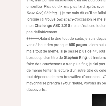
ville, une journée ensoleillée d’un été bourbonna
emballée.
P
rès de dix ans plus tard, après avoir
Rose Red, Shining,…
) je me suis dit qu’il ne falla
lorsque j’ai trouvé
Simetierre
d’occasion, je me s
mon
Challenge ABC 2010
, mais c’est une lec
pas définitivement.
++++++
A
utant le dire tout de suite, je suis dé
venir à bout des presque
600 pages
; alors oui,
mais tout de même, si je passe plus de 4/5 jours
beaucoup d’un titre de
Stephen King
, et finalem
faire des cauchemars à n’en plus finir, je n’ai p
de même tenter la lecture d’un autre titre du célè
tout dépendra de mes trouvailles d’occasion…
L
mayonnaise prendra !
P
our l’heure, voyons un pe
découverte…