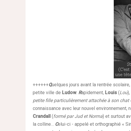
++++++
Q
uelques jours avant la rentrée scolaire,
petite ville de
Ludow
.
R
apidement,
Louis
(
Lou
),
petite fille particulièrement attachée à son chat
connaissance avec leur nouvel environnement, n
Crandall
(
formé par Jud et Norma
) et surtout a
la colline…
C
elui-ci - appelé et orthographié « S