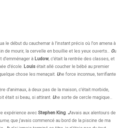
tua le début du cauchemar à l'instant précis où l'on amena à
ain de mourir, la cervelle en bouillie et les yeux ouverts...
O
u
ient d'emménager à
Ludow
, c'était la rentrée des classes, et
rnée d'école.
Louis
était allé coucher le bébé au premier
: quelque chose les menaçait.
U
ne force inconnue, terrifiante
ière d'animaux, à deux pas de la maison, c'était morbide,
it était si beau, si attirant.
U
ne sorte de cercle magique...
re expérience avec
Stephen King
.
J
’avais aux alentours de
rume
, que j’avais commencé au bord de la piscine de ma