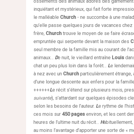
ossements des animaux adorés des garnements
inquiétant et mystérieux, qui fait forte impressio
le malléable
Church
- ne succombe à une maladi
qu’elle passe quelques jours de vacances chez 
frère,
Church
trouve le moyen de se faire écras
empruntée qui serpente devant la maison des
C
seul membre de la famille mis au courant de l’ac
animaux…
D
e nuit, le vieillard entraîne
Louis
dans
chat un peu plus loin dans la forêt…
L
e lendemain
à nez avec un
Church
particulièrement étrange, 
d’une longue descente aux enfers pour la famill
++++++
L
e récit s’étend sur plusieurs mois, pr
suivante
), s’attardant sur quelques épisodes cl
selon les besoins de l’auteur.
L
e rythme de l’hist
ces mois sur
450 pages
environ, et les cent d
heures de l’ultime nuit du récit…
H
abituellement, 
au moins l’avantage d’apporter une sorte de « m