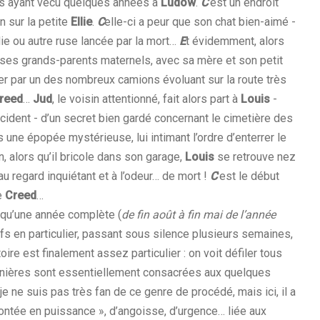
 ayant vécu quelques années à
Ludow
.
C
’est un endroit
n sur la petite
Ellie
.
C
elle-ci a peur que son chat bien-aimé -
e ou autre ruse lancée par la mort…
E
t évidemment, alors
ses grands-parents maternels, avec sa mère et son petit
er par un des nombreux camions évoluant sur la route très
reed
…
Jud
, le voisin attentionné, fait alors part à
Louis
-
cident - d’un secret bien gardé concernant le cimetière des
 une épopée mystérieuse, lui intimant l’ordre d’enterrer le
, alors qu’il bricole dans son garage,
Louis
se retrouve nez
au regard inquiétant et à l’odeur… de mort !
C
’est le début
e
Creed
…
esqu’une année complète (
de fin août à fin mai de l’année
efs en particulier, passant sous silence plusieurs semaines,
oire est finalement assez particulier : on voit défiler tous
ernières sont essentiellement consacrées aux quelques
je ne suis pas très fan de ce genre de procédé, mais ici, il a
ontée en puissance », d’angoisse, d’urgence… liée aux