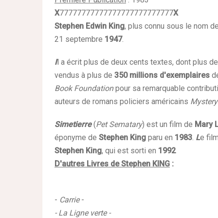
X
77777777777777777777777777
X
Stephen Edwin King
, plus connu sous le nom d
21 septembre
1947
.
I
l a écrit plus de deux cents textes, dont plus d
vendus à plus de
350 millions d'exemplaires
de
Book Foundation
pour sa remarquable contributio
auteurs de romans policiers américains
Mystery
Simetierre
(
Pet Sematary
) est un film de
Mary 
éponyme
de
Stephen King
paru en
1983
.
L
e fil
Stephen King
, qui est sorti en
1992
D'autres Livres de Stephen KING
:
-
Carrie
-
- La Ligne verte -