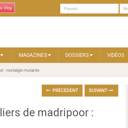
re Vlog
S
MAGAZINES
DOSSIERS
VIDÉOS
or : nostalgie mutante
PRÉCÉDENT
SUIVANT
liers de madripoor :