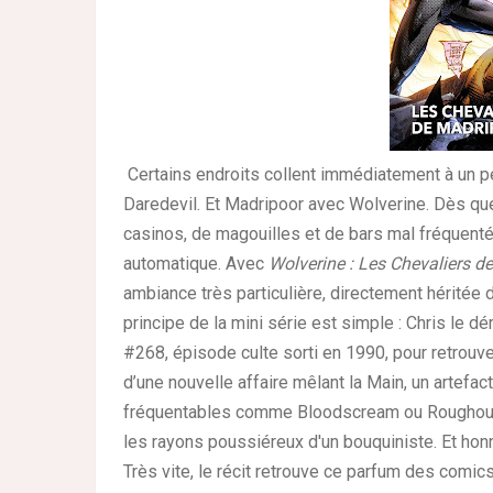
Certains endroits collent immédiatement à un p
Daredevil. Et Madripoor avec Wolverine. Dès que
casinos, de magouilles et de bars mal fréquen
automatique. Avec
Wolverine : Les Chevaliers d
ambiance très particulière, directement hérité
principe de la mini série est simple : Chris le dé
#268, épisode culte sorti en 1990, pour retrou
d’une nouvelle affaire mêlant la Main, un artefa
fréquentables comme Bloodscream ou Roughouse.
les rayons poussiéreux d'un bouquiniste. Et honn
Très vite, le récit retrouve ce parfum des comic