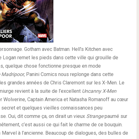
ersonnage. Gotham avec Batman. Hell’s Kitchen avec
 Logan remet les pieds dans cette ville qui grouille de
tés, quelque chose fonctionne presque en mode
e Madripoor
, Panini Comics nous replonge dans cette
e des grandes années de Chris Claremont sur les X-Men. Le
miurge revient à la suite de l’excellent
Uncanny X-Men
ver Wolverine, Captain America et Natasha Romanoff au cœur
ct secret et quelques vieilles connaissances peu
 Oui, dit comme ça, on dirait un vieux
Strange
paumé sur
êtement, c’est aussi ce qui fait le charme de ce bouquin.
s Marvel à l’ancienne. Beaucoup de dialogues, des bulles de