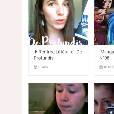
❥ Rentrée Littéraire : De
[Manga
Profundis
N°08
10 Ans
10 Ans