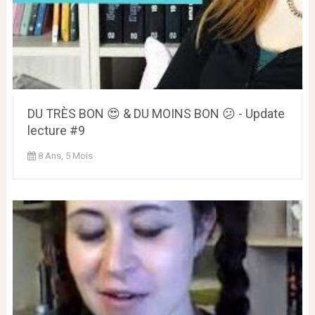
DU TRÈS BON 😍 & DU MOINS BON 😕 - Update
lecture #9
8 Ans, 5 Mois