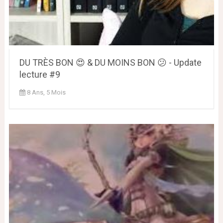
DU TRÈS BON 😍 & DU MOINS BON 😕 - Update
lecture #9
8 Ans, 5 Mois