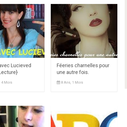
vec Lucieved
Féeries charnelles pour
Lecture}
une autre fois.
, 4 Mois
8 Ans, 1 Mois