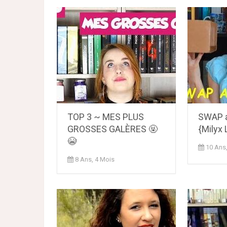
TOP 3 ~ MES PLUS
SWAP a
GROSSES GALÈRES 🤬
{Milyx 
😭
10 Ans
8 Ans, 4 Mois