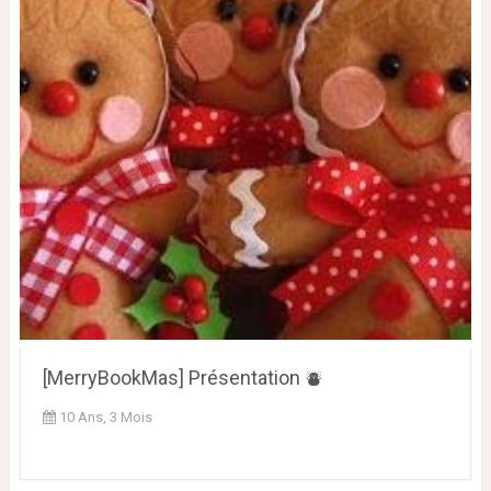
[MerryBookMas] Présentation ⛇
10 Ans, 3 Mois