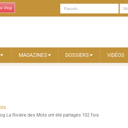
re Vlog
S
MAGAZINES
DOSSIERS
VIDÉOS
ots
log La Rivière des Mots ont été partagés 102 fois