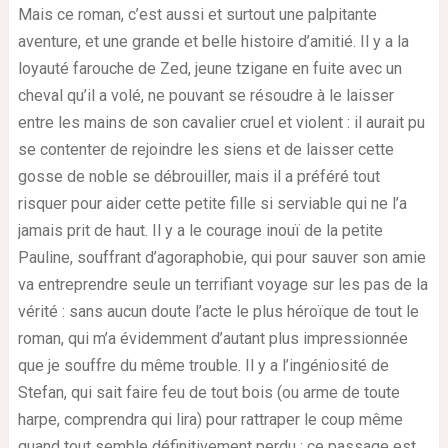
M
ais ce roman, c’est aussi et surtout une palpitante
aventure, et une grande et belle histoire d’amitié. Il y a la
loyauté farouche de Zed, jeune tzigane en fuite avec un
cheval qu’il a volé, ne pouvant se résoudre à le laisser
entre les mains de son cavalier cruel et violent : il aurait pu
se contenter de rejoindre les siens et de laisser cette
gosse de noble se débrouiller, mais il a préféré tout
risquer pour aider cette petite fille si serviable qui ne l’a
jamais prit de haut. Il y a le courage inouï de la petite
Pauline, souffrant d’agoraphobie, qui pour sauver son amie
va entreprendre seule un terrifiant voyage sur les pas de la
vérité : sans aucun doute l’acte le plus héroïque de tout le
roman, qui m’a évidemment d’autant plus impressionnée
que je souffre du même trouble. Il y a l’ingéniosité de
Stefan, qui sait faire feu de tout bois (ou arme de toute
harpe, comprendra qui lira) pour rattraper le coup même
quand tout semble définitivement perdu : ce passage est