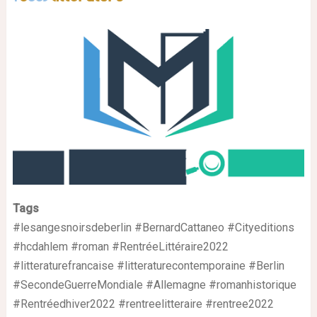
Tags
#lesangesnoirsdeberlin #BernardCattaneo #Cityeditions
#hcdahlem #roman #RentréeLittéraire2022
#litteraturefrancaise #litteraturecontemporaine #Berlin
#SecondeGuerreMondiale #Allemagne #romanhistorique
#Rentréedhiver2022 #rentreelitteraire #rentree2022