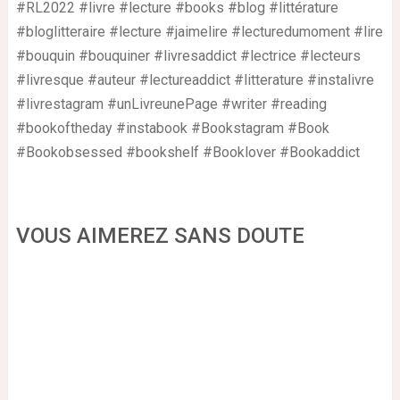
#RL2022 #livre #lecture #books #blog #littérature
#bloglitteraire #lecture #jaimelire #lecturedumoment #lire
#bouquin #bouquiner #livresaddict #lectrice #lecteurs
#livresque #auteur #lectureaddict #litterature #instalivre
#livrestagram #unLivreunePage #writer #reading
#bookoftheday #instabook #Bookstagram #Book
#Bookobsessed #bookshelf #Booklover #Bookaddict
VOUS AIMEREZ SANS DOUTE