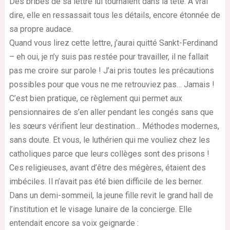
Des bribes de sa lettre lui tournaient dans la tête. À vrai
dire, elle en ressassait tous les détails, encore étonnée de
sa propre audace.
Quand vous lirez cette lettre, j’aurai quitté Sankt-Ferdinand
– eh oui, je n’y suis pas restée pour travailler, il ne fallait
pas me croire sur parole ! J’ai pris toutes les précautions
possibles pour que vous ne me retrouviez pas… Jamais !
C’est bien pratique, ce règlement qui permet aux
pensionnaires de s’en aller pendant les congés sans que
les sœurs vérifient leur destination… Méthodes modernes,
sans doute. Et vous, le luthérien qui me vouliez chez les
catholiques parce que leurs collèges sont des prisons !
Ces religieuses, avant d’être des mégères, étaient des
imbéciles. Il n’avait pas été bien difficile de les berner.
Dans un demi-sommeil, la jeune fille revit le grand hall de
l’institution et le visage lunaire de la concierge. Elle
entendait encore sa voix geignarde :