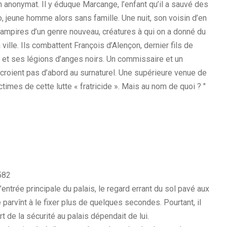
n anonymat. Il y éduque Marcange, l’enfant qu’il a sauvé des
o, jeune homme alors sans famille. Une nuit, son voisin d’en
 vampires d’un genre nouveau, créatures à qui on a donné du
ille. Ils combattent François d’Alençon, dernier fils de
, et ses légions d’anges noirs. Un commissaire et un
croient pas d’abord au surnaturel. Une supérieure venue de
ictimes de cette lutte « fratricide ». Mais au nom de quoi ? "
582
entrée principale du palais, le regard errant du sol pavé aux
parvînt à le fixer plus de quelques secondes. Pourtant, il
rt de la sécurité au palais dépendait de lui.