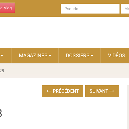
re Vlog
S
MAGAZINES
DOSSIERS
VIDÉOS
228
PRÉCÉDENT
SUIVANT
8