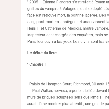
" 2005 – Étienne Flandres s’est refait à Rouen u
griffes du vampire à Valognes, et il a adopté Lé
face est retrouvé mort, la poitrine lacérée. Des
sang post-mortem, assiègent et asservissent la v
Henri II et Catherine de Médicis, maître vampire
inspecteur sont chargés des enquêtes, mais ne 
Paris leur ouvrira les yeux. Les civils sont les v
Le début du livre :
" Chapitre 1
Palais de Hampton Court, Richmond, 30 août 1
Paul Walker, nerveux, arpentait l’allée devant l’
murs de briques sculptées sans que jamais il ne 
aurait dû se montrer plus attentif ; une grande pa