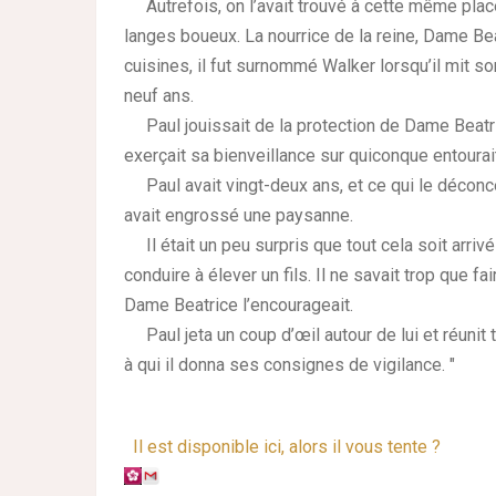
Autrefois, on l’avait trouvé à cette même place
langes boueux. La nourrice de la reine, Dame Beat
cuisines, il fut surnommé Walker lorsqu’il mit so
neuf ans.
Paul jouissait de la protection de Dame Beatrice 
exerçait sa bienveillance sur quiconque entourait 
Paul avait vingt-deux ans, et ce qui le déconcent
avait engrossé une paysanne.
Il était un peu surpris que tout cela soit arrivé
conduire à élever un fils. Il ne savait trop que fai
Dame Beatrice l’encourageait.
Paul jeta un coup d’œil autour de lui et réunit 
à qui il donna ses consignes de vigilance. "
Il est disponible ici, alors il vous tente ?