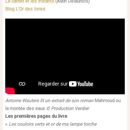
Le carnet et les instants
(Alain Delaunois)
Blog L’Or des livres
Antoine Wauters lit un extrait de son roman
Mahmoud ou
la montée des eaux
© Production Verdier
Les premières pages du livre
«
Les couloirs verts et or de ma lampe torche