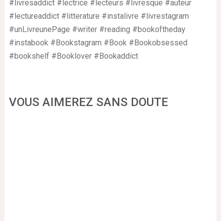
#livresaddict #lectrice #lecteurs #livresque #auteur
#lectureaddict #litterature #instalivre #livrestagram
#unLivreunePage #writer #reading #bookoftheday
#instabook #Bookstagram #Book #Bookobsessed
#bookshelf #Booklover #Bookaddict
VOUS AIMEREZ SANS DOUTE