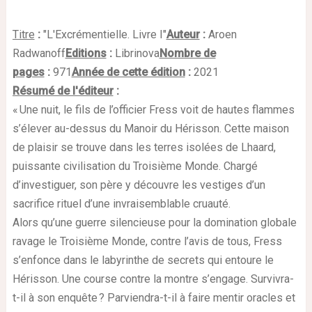
Titre
:
"L'Excrémentielle. Livre I
"
Auteur
:
Aroen
Radwanoff
Editions
:
Librinova
Nombre de
pages
:
971
Année de cette édition
:
2021
Résumé de l'éditeur
:
« Une nuit, le fils de l’officier Fress voit de hautes flammes
s’élever au-dessus du Manoir du Hérisson. Cette maison
de plaisir se trouve dans les terres isolées de Lhaard,
puissante civilisation du Troisième Monde. Chargé
d’investiguer, son père y découvre les vestiges d’un
sacrifice rituel d’une invraisemblable cruauté.
Alors qu’une guerre silencieuse pour la domination globale
ravage le Troisième Monde, contre l’avis de tous, Fress
s’enfonce dans le labyrinthe de secrets qui entoure le
Hérisson. Une course contre la montre s’engage. Survivra-
t-il à son enquête ? Parviendra-t-il à faire mentir oracles et