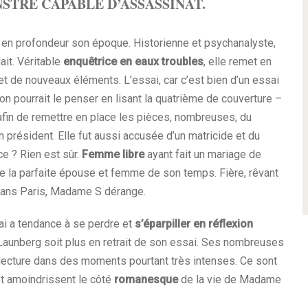
STRE CAPABLE D’ASSASSINAT.
e en profondeur son époque. Historienne et psychanalyste,
ait. Véritable
enquêtrice en eaux troubles
, elle remet en
et de nouveaux éléments. L’essai, car c’est bien d’un essai
n pourrait le penser en lisant la quatrième de couverture –
fin de remettre en place les pièces, nombreuses, du
n président. Elle fut aussi accusée d’un matricide et du
e ? Rien est sûr.
Femme libre
ayant fait un mariage de
e la parfaite épouse et femme de son temps. Fière, rêvant
 dans Paris, Madame S dérange.
sai a tendance à se perdre et
s’éparpiller en réflexion
ie Launberg soit plus en retrait de son essai. Ses nombreuses
a lecture dans des moments pourtant très intenses. Ce sont
et amoindrissent le côté
romanesque
de la vie de Madame