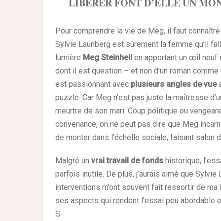
LIBÉRER FONT D’ELLE UN MON
Pour comprendre la vie de Meg, il faut connaîtr
Sylvie Launberg est sûrement la femme qu’il fall
lumière
Meg Steinhell
en apportant un œil neuf 
dont il est question – et non d’un roman comme o
est passionnant avec
plusieurs angles de vue
a
puzzle. Car Meg n’est pas juste la maîtresse d’u
meurtre de son mari. Coup politique ou vengeanc
convenance, on ne peut pas dire que Meg incarn
de monter dans l’échelle sociale, faisant salon
Malgré un
vrai travail de fonds
historique, l’es
parfois inutile. De plus, j’aurais aimé que Sylv
interventions m’ont souvent fait ressortir de m
ses aspects qui rendent l’essai peu abordable 
S.