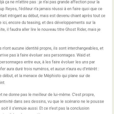
jà ça ne m'attire pas : je n'ai pas grande affection pour la
 Reyes, l'éditeur n'a jamais réussi à en faire quoi que ce
tait intrigant au début, mais est devenu chiant après tout ce
 ici, encore du teasing, et des développements sur la
e, il faudra aller lire le nouveau titre Ghost Rider, mais je
s n'ont aucune identité propre, ils sont interchangeables, et
 n'arrive pas à faire évoluer ses personnages. Waid et
s personnages entre eux, à les faire évoluer les uns par
fer aura duré trois numéros, et aucun n'aura eu d'intérêt :
 le début, et la menace de Méphisto qui plane sur de
nt.
, et ne donne pas le meilleur de lui-même. C'est propre,
ventivité dans ses dessins, vu que le scénario ne le pousse
 soit il s'ennuie aussi. Et ce n'est pas la conclusion