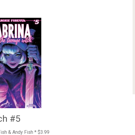
ch #5
ish & Andy Fish * $3.99