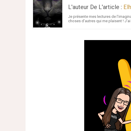
L'auteur De L'article :
El
Je présente mes lectures de l'imagina
choses d'autres qui me plaisent ! J'a