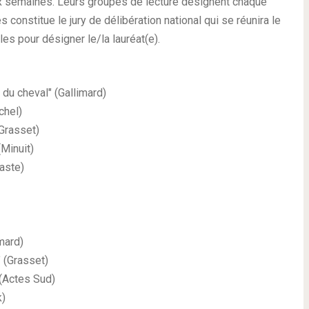
dix semaines. Leurs groupes de lecture désignent chaque
onstitue le jury de délibération national qui se réunira le
es pour désigner le/la lauréat(e).
 du cheval" (Gallimard)
chel)
(Grasset)
(Minuit)
laste)
imard)
" (Grasset)
 (Actes Sud)
k)