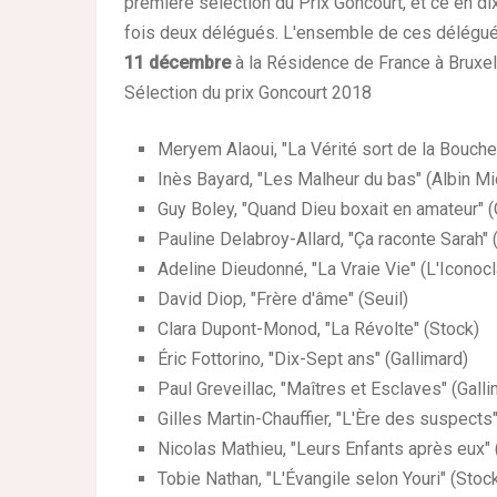
première sélection du Prix Goncourt, et ce en 
fois deux délégués. L'ensemble de ces délégués c
11 décembre
à la Résidence de France à Bruxell
Sélection du prix Goncourt 2018
Meryem Alaoui, "La Vérité sort de la Bouche
Inès Bayard, "Les Malheur du bas" (Albin Mi
Guy Boley, "Quand Dieu boxait en amateur" 
Pauline Delabroy-Allard, "Ça raconte Sarah" 
Adeline Dieudonné, "La Vraie Vie" (L'Iconoc
David Diop, "Frère d'âme" (Seuil)
Clara Dupont-Monod, "La Révolte" (Stock)
Éric Fottorino, "Dix-Sept ans" (Gallimard)
Paul Greveillac, "Maîtres et Esclaves" (Gall
Gilles Martin-Chauffier, "L'Ère des suspects
Nicolas Mathieu, "Leurs Enfants après eux"
Tobie Nathan, "L'Évangile selon Youri" (Stoc