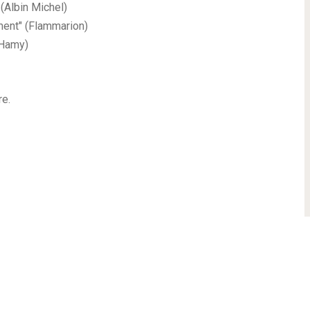
 (Albin Michel)
ment" (Flammarion)
 Hamy)
re.