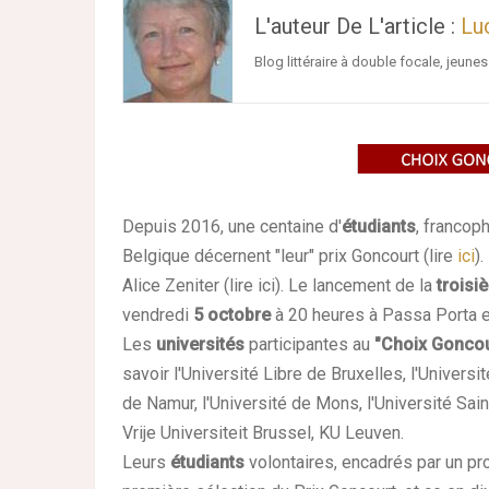
L'auteur De L'article :
Lu
Blog littéraire à double focale, jeunes
Depuis 2016, une centaine d'
étudiants
, francop
Belgique décernent "leur" prix Goncourt (lire
ici
)
Alice Zeniter (lire
ici
). Le lancement de la
troisi
vendredi
5 octobre
à 20 heures à Passa Porta e
Les
universités
participantes au
"Choix Goncou
savoir l'Université Libre de Bruxelles, l'Universi
de Namur, l'Université de Mons, l'Université Sain
Vrije Universiteit Brussel, KU Leuven.
Leurs
étudiants
volontaires, encadrés par un pro