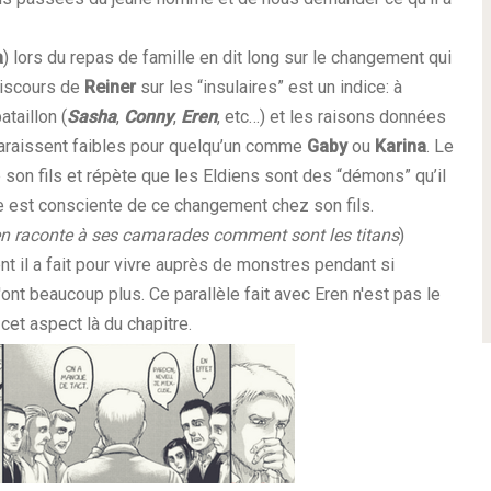
a
) lors du repas de famille en dit long sur le changement qui
discours de
Reiner
sur les “insulaires” est un indice: à
taillon (
Sasha
,
Conny
,
Eren
, etc…) et les raisons données
 paraissent faibles pour quelqu’un comme
Gaby
ou
Karina
. Le
 son fils et répète que les Eldiens sont des “démons” qu’il
le est consciente de ce changement chez son fils.
en raconte à ses camarades comment sont les titans
)
t il a fait pour vivre auprès de monstres pendant si
nt beaucoup plus. Ce parallèle fait avec Eren n'est pas le
 cet aspect là du chapitre.