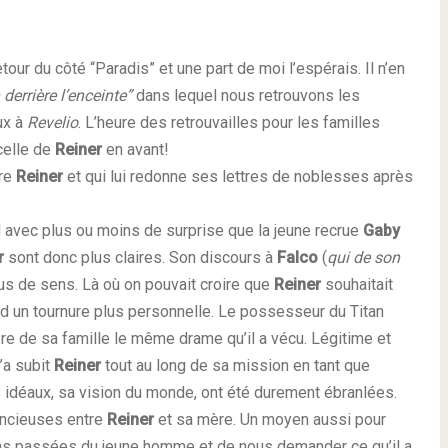
tour du côté “Paradis” et une part de moi l’espérais. Il n’en
derrière l’enceinte”
dans lequel nous retrouvons les
ux à
Revelio
. L’heure des retrouvailles pour les familles
celle de
Reiner
en avant!
ère
Reiner
et qui lui redonne ses lettres de noblesses après
 avec plus ou moins de surprise que la jeune recrue
Gaby
r
sont donc plus claires. Son discours à
Falco
(
qui de son
lus de sens. Là où on pouvait croire que
Reiner
souhaitait
end un tournure plus personnelle. Le possesseur du Titan
e de sa famille le même drame qu’il a vécu. Légitime et
’a subit
Reiner
tout au long de sa mission en tant que
 idéaux, sa vision du monde, ont été durement ébranlées.
lencieuses entre
Reiner
et sa mère. Un moyen aussi pour
ions passées du jeune homme et de nous demander ce qu’il a