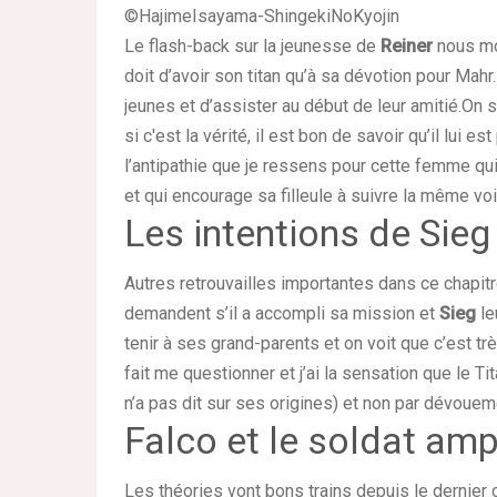
©HajimeIsayama-ShingekiNoKyojin
Le flash-back sur la jeunesse de
Reiner
nous mon
doit d’avoir son titan qu’à sa dévotion pour Mah
jeunes et d’assister au début de leur amitié.On 
si c'est la vérité, il est bon de savoir qu’il lui 
l’antipathie que je ressens pour cette femme qui
et qui encourage sa filleule à suivre la même voi
Les intentions de Sieg
Autres retrouvailles importantes dans ce chapitr
demandent s’il a accompli sa mission et
Sieg
le
tenir à ses grand-parents et on voit que c’est
fait me questionner et j’ai la sensation que le Ti
n’a pas dit sur ses origines) et non par dévoue
Falco et le soldat am
Les théories vont bons trains depuis le dernier c