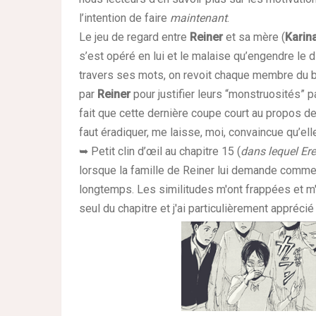
l’intention de faire
maintenant
.
Le jeu de regard entre
Reiner
et sa mère (
Karin
s’est opéré en lui et le malaise qu’engendre le 
travers ses mots, on revoit chaque membre du ba
par
Reiner
pour justifier leurs “monstruosités”
fait que cette dernière coupe court au propos de
faut éradiquer, me laisse, moi, convaincue qu’el
➥ Petit clin d’œil au chapitre 15 (
dans lequel Er
lorsque la famille de Reiner lui demande commen
longtemps. Les similitudes m'ont frappées et m'o
seul du chapitre et j'ai particulièrement apprécié