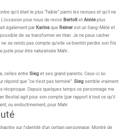
tre qu’il était le plus “faible” parmi les recrues et qu’il ne
r. L’occasion pour nous de revoir
Bertolt
et
Annie
plus
sait également par
Karina
que
Reiner
est un Sang-Mêlé et
est possible de se transformer en titan. Je ne peux cacher
 ne se rends pas compte qu’elle va bientôt perdre son fils
e juste pour être naturalisée Mahr...
e, celles entre
Sieg
et ses grand-parents. Ceux-ci lui
ur répond que “ce n’est pas terminé”.
Sieg
semble vraiment
 très réciproque. Depuis quelques temps ce personnage me
tan Bestial agit pour son compte (par rapport à tout ce qu’il
ment, ou endoctrinement, pour Mahr.
puté
hapitre sur l’identité d’un certain personnage. Montré de