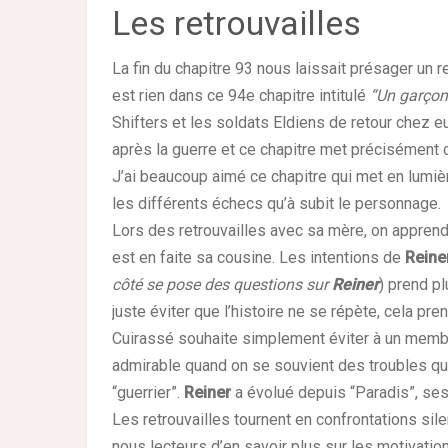
Les retrouvailles
La fin du chapitre 93 nous laissait présager un re
est rien dans ce 94e chapitre intitulé
“Un garçon 
Shifters et les soldats Eldiens de retour chez e
après la guerre et ce chapitre met précisément 
J’ai beaucoup aimé ce chapitre qui met en lumi
les différents échecs qu’à subit le personnage.
Lors des retrouvailles avec sa mère, on apprend
est en faite sa cousine. Les intentions de
Reine
côté se pose des questions sur
Reiner
) prend p
juste éviter que l’histoire ne se répète, cela pr
Cuirassé souhaite simplement éviter à un membr
admirable quand on se souvient des troubles qu
“guerrier”.
Reiner
a évolué depuis “Paradis”, ses
Les retrouvailles tournent en confrontations si
nous lecteurs d’en savoir plus sur les motivat