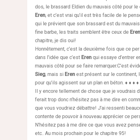
dos, le brassard Eldien du mauvais côté pour le 
Eren
, et c’est vrai qu’il est très facile de le p
qui le prévient que son brassard est du mauvais
fine barbe, les traits semblent être ceux de
Ere
chapitre, je dis oui!
Honnêtement, c’est la deuxième fois que ce pe
dans l’idée que c’est
Eren
qui essaye d’entrer en
mauvais côté pour se faire remarquer.C’est évi
Sieg
, mais si
Eren
est présent sur le continent, l
pour qu’ils agissent sur un plan en béton.
♦ ♦ ♦ ♦
Il y encore tellement de chose que je voudrais di
ferait trop donc n’hésitez pas à me dire en comme
que vous voudriez débattre! J’ai ressenti beau
contente de pouvoir à nouveau apprécier ce per
N’hésitez pas à me dire ce que vous avez pensé 
etc.. Au mois prochain pour le chapitre 95!