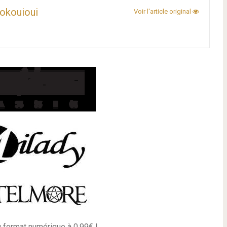
okouioui
Voir l'article original
 format numérique à 0,99€ !