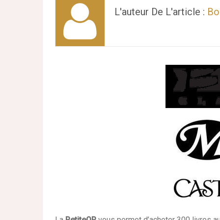
L'auteur De L'article :
Bo
La
PetiteOP
vous permet d’acheter 300 livres au