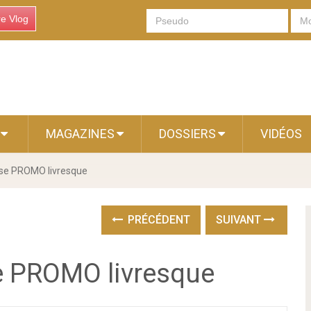
re Vlog
S
MAGAZINES
DOSSIERS
VIDÉOS
sse PROMO livresque
PRÉCÉDENT
SUIVANT
se PROMO livresque