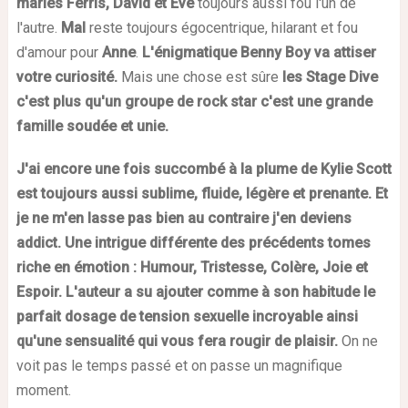
mariés Ferris, David et Eve
toujours aussi fou l'un de
l'autre.
Mal
reste toujours égocentrique, hilarant et fou
d'amour pour
Anne
.
L'énigmatique Benny Boy va attiser
votre curiosité.
Mais une chose est sûre
les Stage Dive
c'est plus qu'un groupe de rock star c'est une grande
famille soudée et unie.
J'ai encore une fois succombé à la plume de Kylie Scott
est toujours aussi sublime, fluide, légère et prenante. Et
je ne m'en lasse pas bien au contraire j'en deviens
addict. Une intrigue différente des précédents tomes
riche en émotion : Humour, Tristesse, Colère, Joie et
Espoir. L'auteur a su ajouter comme à son habitude le
parfait dosage de tension sexuelle incroyable ainsi
qu'une sensualité qui vous fera rougir de plaisir.
On ne
voit pas le temps passé et on passe un magnifique
moment.