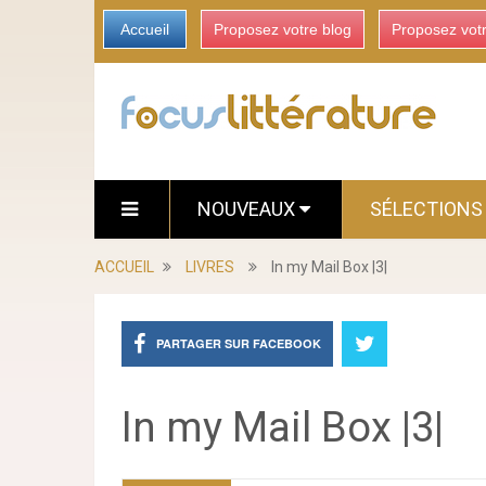
Accueil
Proposez votre blog
Proposez vot
NOUVEAUX
SÉLECTION
ACCUEIL
LIVRES
In my Mail Box |3|
PARTAGER SUR FACEBOOK
In my Mail Box |3|