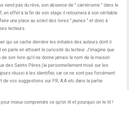
 nous vend pas du rêve, son absence de " carriérisme " dans le
, en effet à la fin de son stage il retournera à son véritable
ire une place au soleil des livres " jaunes " et donc à
ses lecteurs.
r qui se cache derrière les initiales des auteurs dont il
 en parle en attisant la curiosité du lecteur. J'imagine que
on de son livre qu'il ne donne jamais le nom de la maison
s, rue des Saints Pères j'ai personnellement misé sur les
ujours réussi à les identifier, car ce ne sont pas forcément
rt de vos suggestions sur P.R, A.A etc dans la partie
our mieux comprendre ce qu'on lit et pourquoi on le lit !