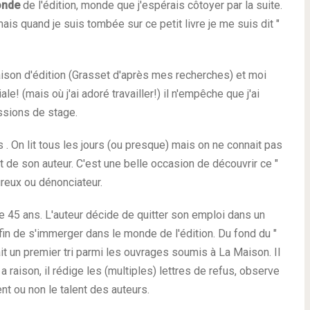
onde
de l'édition, monde que j'espérais côtoyer par la suite.
mais quand je suis tombée sur ce petit livre je me suis dit "
ison d'édition (Grasset d'après mes recherches) et moi
le! (mais où j'ai adoré travailler!) il n'empêche que j'ai
ssions de stage.
 . On lit tous les jours (ou presque) mais on ne connait pas
et de son auteur. C'est une belle occasion de découvrir ce "
ureux ou dénonciateur.
de 45 ans. L'auteur décide de quitter son emploi dans un
fin de s'immerger dans le monde de l'édition. Du fond du "
 fait un premier tri parmi les ouvrages soumis à La Maison. Il
a raison, il rédige les (multiples) lettres de refus, observe
nt ou non le talent des auteurs.