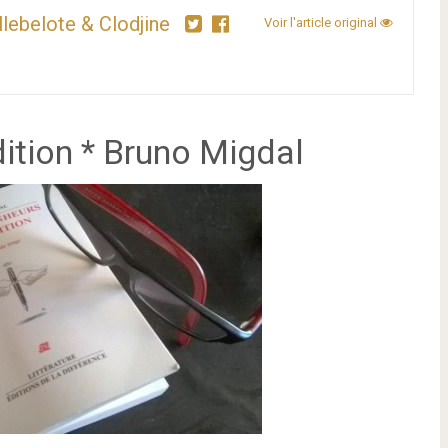
llebelote & Clodjine
Voir l'article original
dition * Bruno Migdal