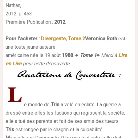
Nathan,
2012, p. 463
Première Publication
:
2012
Pour l'acheter
:
Divergente, Tome 2
Veronica Roth
est
une toute jeune auteure
américaine née le 19 août
1988
.
♣
Tome 1
♣
Merci à
Lire
en Live
pour cette découverte...
e monde de
Tris
a volé en éclats. La guerre a
dressé entre elles les factions qui régissent la société,
elle a tué ses parents et fait de ses amis des tueurs.
T
ris
est rongée par le chagrin et la culpabilité.
M
ais elle est Divergente. Plus que tout autre, elle doit