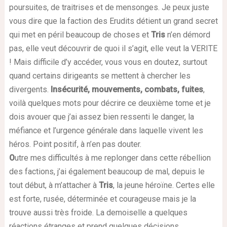
poursuites, de traitrises et de mensonges. Je peux juste
vous dire que la faction des Erudits détient un grand secret
qui met en péril beaucoup de choses et
Tris
n’en démord
pas, elle veut découvrir de quoi il s’agit, elle veut la VERITE
! Mais difficile d’y accéder, vous vous en doutez, surtout
quand certains dirigeants se mettent à chercher les
divergents.
Insécurité, mouvements, combats, fuites
,
voilà quelques mots pour décrire ce deuxième tome et je
dois avouer que j’ai assez bien ressenti le danger, la
méfiance et l’urgence générale dans laquelle vivent les
héros. Point positif, à n’en pas douter.
O
utre mes difficultés à me replonger dans cette rébellion
des factions, j’ai également beaucoup de mal, depuis le
tout début, à m’attacher à
Tris
, la jeune héroïne. Certes elle
est forte, rusée, déterminée et courageuse mais je la
trouve aussi très froide. La demoiselle a quelques
réactions étranges et prend quelques décisions