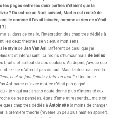
s les pages entre les deux parties n’étaient que la
livre ? Ou est-ce un Noël suivant, Martin est rentré de
mille comme il l’avait laissée, comme si rien ne s’était
 ?]
e si, dans ce cas-là, l’intégration des chapitres dédiés à
t, les deux théories se valent, à mon sens.
st
le style
de
Jan Van Aal
. Différent de celui que j’ai
plaisant et intéressant. Ici, moins d’humour mais
de belles
s bruits, et surtout de ses couleurs. Au départ, j’avoue que
semble - ne m’attirent pas du tout. Mais l’auteur sait vendre
iens, et si un jour j’allais y faire un tour ?
» Une belle
Van Aal, parce qu’avec moi, ce n’était pas gagné !
du « je » qui aurait sans doute donné plus d’intensité aux
s proche de ses pensées, états d’âme et ressentis… mais ça
quelques chapitres dédiés à
Antoinette
(à moins de changer
uer la première théorie (révélée un peu plus haut en spoiler).