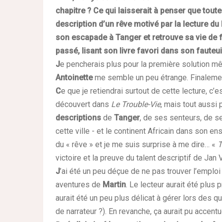
chapitre ? Ce qui laisserait à penser que toute
description d’un rêve motivé par la lecture du 
son escapade à Tanger et retrouve sa vie de fa
passé, lisant son livre favori dans son fauteuil
J
e pencherais plus pour la première solution mêm
Antoinette
me semble un peu étrange. Finalemen
C
e que je retiendrai surtout de cette lecture, c’e
découvert dans
Le Trouble-Vie
, mais tout aussi 
descriptions
de
Tanger
, de ses senteurs, de se
cette ville - et le continent Africain dans son en
du « rêve » et je me suis surprise à me dire… «
T
victoire et la preuve du talent descriptif de Jan 
J
’ai été un peu déçue de ne pas trouver l’emploi 
aventures de
Martin
. Le lecteur aurait été plu
aurait été un peu plus délicat à gérer lors des 
de narrateur ?). En revanche, ça aurait pu accent