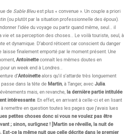
igue de
Sable Bleu
est plus « convenue ». Un couple a priori
in (ou plutôt par la situation professionnelle des époux).
bandonner l’idée du voyage ou partir quand même, seul… il
 vie et sa perception des choses… Le voilà touriste, seul, à
nte et dynamique. D’abord réticent car conscient du danger
se laisse finalement emporté par le moment présent. Une
 moment,
Antoinette
connaît les mêmes doutes en
tée pour un week end à Londres…
venture d’
Antoinette
alors qu’il s’attarde très longuement
se passe dans la tête de
Martin
, à Tanger, avec
Julia
.
es évènements mais, en revanche,
la dernière partie intitulée
ent intéressante
. En effet, en arrivant à celle-ci et en lisant
 à remettre en question toutes les pages que j’avais lues
lques petites choses donc si vous ne voulez pas être
ant ; sinon, surlignez !
[Martin se réveille, la nuit de
. Est-ce la même nuit que celle décrite dans le premier