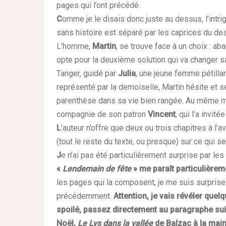
pages qui l’ont précédé.
C
omme je le disais donc juste au dessus, l’intr
sans histoire est séparé par les caprices du dest
L’homme,
Martin
, se trouve face à un choix : a
opte pour la deuxième solution qui va changer sa
Tanger, guidé par
Julia
, une jeune femme pétilla
représenté par la demoiselle, Martin hésite et 
parenthèse dans sa vie bien rangée. Au même
compagnie de son patron
Vincent
, qui l’a invi
L
’auteur n’offre que deux ou trois chapitres à l’a
(tout le reste du texte, ou presque) sur ce qui 
J
e n’ai pas été particulièrement surprise par l
«
Lendemain de fête
» me paraît particulièrem
les pages qui la composent, je me suis surprise
précédemment.
Attention, je vais révéler que
spoilé, passez directement au paragraphe suiv
Noël,
Le Lys dans la vallée
de Balzac à la main