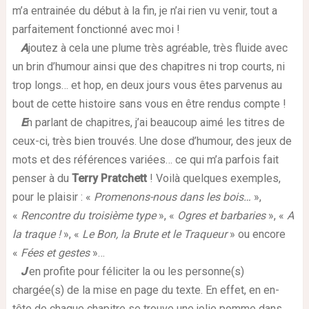
m’a entrainée du début à la fin, je n’ai rien vu venir, tout a
parfaitement fonctionné avec moi !
A
joutez à cela une plume très agréable, très fluide avec
un brin d’humour ainsi que des chapitres ni trop courts, ni
trop longs… et hop, en deux jours vous êtes parvenus au
bout de cette histoire sans vous en être rendus compte !
E
n parlant de chapitres, j’ai beaucoup aimé les titres de
ceux-ci, très bien trouvés. Une dose d’humour, des jeux de
mots et des références variées… ce qui m’a parfois fait
penser à du
Terry Pratchett
! Voilà quelques exemples,
pour le plaisir : «
Promenons-nous dans les bois…
»,
«
Rencontre du troisième type
», «
Ogres et barbaries
», «
A
la traque !
», «
Le Bon, la Brute et le Traqueur
» ou encore
«
Fées et gestes
»…
J
’en profite pour féliciter la ou les personne(s)
chargée(s) de la mise en page du texte. En effet, en en-
tête de chaque chapitre se trouve une jolie pomme dans