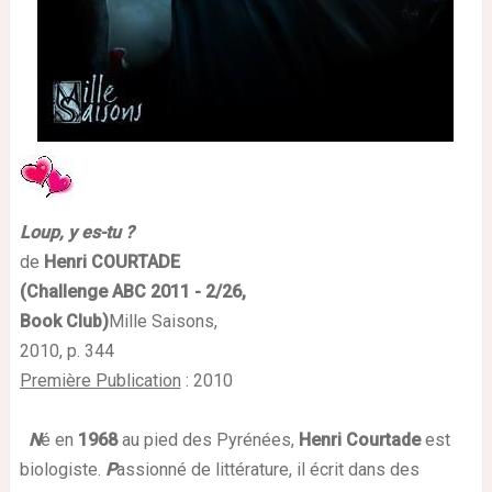
Loup, y es-tu ?
de
Henri COURTADE
(Challenge ABC 2011 - 2/26,
Book Club)
Mille Saisons,
2010
, p.
344
Première Publication
:
2010
N
é en
1968
au pied des Pyrénées,
Henri Courtade
est
biologiste.
P
assionné de littérature, il écrit dans des