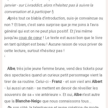
janvier - sur Livraddict, alors n’hésitez pas à suivre la
conversation et à participer !
).
A
près tout ce blabla d’introduction, suis-je convaincue ou
non ? Et bien, c’est sans surprise que je me joins à l’avis
général qui est on ne peut plus positif. Et j’irai même
jusqu’au
coup de cœur
! Le texte est aussi bon que le livre
en tant qu’objet est beau ! Aucune raison de vous priver de
cette lecture, surtout n’hésitez pas !
'
Albe
, très jolie jeune femme brune, vend des tickets pour
des spectacles quand un curieux petit personnage vient la
tirer de sa routine. Celui-ci -
Franz
- et son vieil ami
Albert
- lui aussi un nain - se mettent en devoir de réveiller les
souvenirs de sa « vie antérieure ». Et oui,
Albe
n’est autre
que la
Blanche-Neig
e que nous connaissons tous…
D
e son côté, la talentueuse et jeune créatrice de mode,