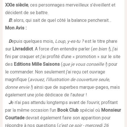
XXIe siècle
, ces personnages merveilleux s’éveillent et
décident de se battre.
E
t alors, qui sait de quel côté la balance pencherait…
Mon Avis
:
D
epuis quelques mois,
Loup, y-es-tu ?
est le titre phare
sur
Livraddict
. A force d’en entendre parler (
en bien !
), j’ai
fini par craquer et j’ai profité d’une « promotion » sur le site
des
Editions Mille Saisons
(
que je vous conseille !
) pour
le commander. Non seulement j’ai reçu cet ouvrage
magnifique (
avouez, l’illustration de couverture seule,
donne envie !
) ainsi que de superbes marque-pages, mais
également une jolie dédicace de l’auteur !
J
e n’ai pas attendu longtemps avant de l’ouvrir, profitant
par la même occasion l’un
Book Club
spécial où
Monsieur
Courtade
devrait également faire son apparition pour
répondre à nos questions (
c’est ce soir - mercredi 26