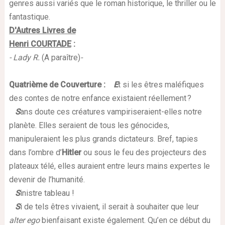
genres aussi variés que le roman historique, le thriller ou le
fantastique.
D'Autres Livres de
Henri COURTADE
:
-
Lady R.
(A paraître)
-
Quatrième de Couverture
:
E
t si les êtres maléfiques
des contes de notre enfance existaient réellement ?
S
ans doute ces créatures vampiriseraient-elles notre
planète. Elles seraient de tous les génocides,
manipuleraient les plus grands dictateurs. Bref, tapies
dans l’ombre d’
Hitler
ou sous le feu des projecteurs des
plateaux télé, elles auraient entre leurs mains expertes le
devenir de l’humanité.
S
inistre tableau !
S
i de tels êtres vivaient, il serait à souhaiter que leur
alter ego
bienfaisant existe également. Qu’en ce début du