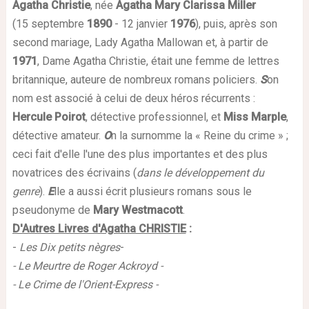
Agatha Christie
, née
Agatha Mary Clarissa Miller
(15 septembre
1890
- 12 janvier
1976
), puis, après son
second mariage, Lady Agatha Mallowan et, à partir de
1971
, Dame Agatha Christie, était une femme de lettres
britannique, auteure de nombreux romans policiers.
S
on
nom est associé à celui de deux héros récurrents :
Hercule Poirot
, détective professionnel, et
Miss Marple
,
détective amateur.
O
n la surnomme la « Reine du crime » ;
ceci fait d'elle l'une des plus importantes et des plus
novatrices des écrivains (
dans le développement du
genre
).
E
lle a aussi écrit plusieurs romans sous le
pseudonyme de
Mary Westmacott
.
D'Autres Livres d'Agatha CHRISTIE
:
-
Les Dix petits nègres
-
-
Le Meurtre de Roger Ackroyd
-
-
Le Crime de l'Orient-Express
-