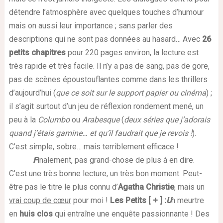
détendre l’atmosphère avec quelques touches d’humour
mais on aussi leur importance ; sans parler des
descriptions qui ne sont pas données au hasard… Avec
26
petits chapitres
pour 220 pages environ, la lecture est
très rapide et très facile. Il n’y a pas de sang, pas de gore,
pas de scènes époustouflantes comme dans les thrillers
d’aujourd’hui (
que ce soit sur le support papier ou cinéma
) ;
il s’agit surtout d’un jeu de réflexion rondement mené, un
peu à la
Columbo
ou
Arabesque
(
deux séries que j’adorais
quand j’étais gamine… et qu’il faudrait que je revois !
).
C’est simple, sobre… mais terriblement efficace !
F
inalement, pas grand-chose de plus à en dire.
C’est une très bonne lecture, un très bon moment. Peut-
être pas le titre le plus connu d’
Agatha Christie
, mais un
vrai coup de cœur
pour moi !
Les Petits [ + ]
:
U
n meurtre
en
huis clos
qui entraîne une enquête passionnante ! Des