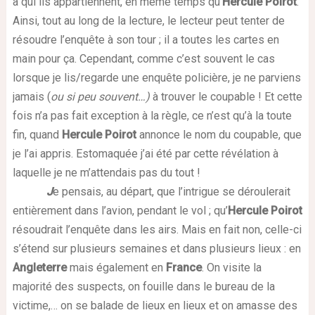
à qui ils appartiennent, en même temps qu’
Hercule Poirot
.
Ainsi, tout au long de la lecture, le lecteur peut tenter de
résoudre l’enquête à son tour ; il a toutes les cartes en
main pour ça. Cependant, comme c’est souvent le cas
lorsque je lis/regarde une enquête policière, je ne parviens
jamais (
ou si peu souvent…)
à trouver le coupable ! Et cette
fois n’a pas fait exception à la règle, ce n’est qu’à la toute
fin, quand
Hercule Poirot
annonce le nom du coupable, que
je l’ai appris. Estomaquée j’ai été par cette révélation à
laquelle je ne m’attendais pas du tout !
J
e pensais, au départ, que l’intrigue se déroulerait
entièrement dans l’avion, pendant le vol ; qu’
Hercule Poirot
résoudrait l’enquête dans les airs. Mais en fait non, celle-ci
s’étend sur plusieurs semaines et dans plusieurs lieux : en
Angleterre
mais également en
France
. On visite la
majorité des suspects, on fouille dans le bureau de la
victime,… on se balade de lieux en lieux et on amasse des