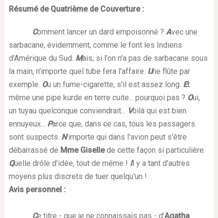
Résumé de Quatrième de Couverture
:
C
omment lancer un dard empoisonné ?
A
vec une
sarbacane, évidemment, comme le font les Indiens
d'Amérique du Sud.
M
ais, si l'on n'a pas de sarbacane sous
la main, n'importe quel tube fera l'affaire.
U
ne flûte par
exemple.
O
u un fume-cigarette, s'il est assez long.
E
t
même une pipe kurde en terre cuite... pourquoi pas ?
O
ui,
un tuyau quelconque conviendrait...
V
oilà qui est bien
ennuyeux...
P
arce que, dans ce cas, tous les passagers
sont suspects.
N
'importe qui dans l'avion peut s'être
débarrassé de
Mme Giselle
de cette façon si particulière.
Q
uelle drôle d'idée, tout de même !
I
l y a tant d'autres
moyens plus discrets de tuer quelqu'un !
Avis personnel
:
C
e titre
- que je ne connaissais pas -
d’
Agatha