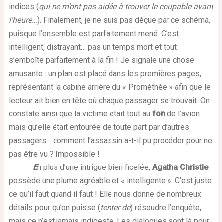
indices (
qui ne m’ont pas aidée à trouver le coupable avant
l’heure…
). Finalement, je ne suis pas déçue par ce schéma,
puisque l’ensemble est parfaitement mené. C’est
intelligent, distrayant… pas un temps mort et tout
s’emboîte parfaitement à la fin ! Je signale une chose
amusante : un plan est placé dans les premières pages,
représentant la cabine arrière du « Prométhée » afin que le
lecteur ait bien en tête où chaque passager se trouvait. On
constate ainsi que la victime était tout au
fon
de l’avion
mais qu’elle était entourée de toute part par d’autres
passagers… comment l’assassin a-t-il pu procéder pour ne
pas être vu ? Impossible !
E
n plus d’une intrigue bien ficelée,
Agatha Christie
possède une plume agréable et « intelligente ». C’est juste
ce qu’il faut quand il faut ! Elle nous donne de nombreux
détails pour qu’on puisse (
tenter de
) résoudre l’enquête,
mais ce n’est jamais indigeste. Les dialogues sont là pour